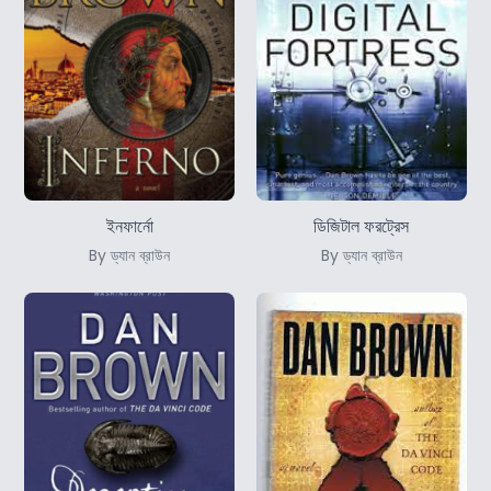
ইনফার্নো
ডিজিটাল ফরট্রেস
By ড্যান ব্রাউন
By ড্যান ব্রাউন