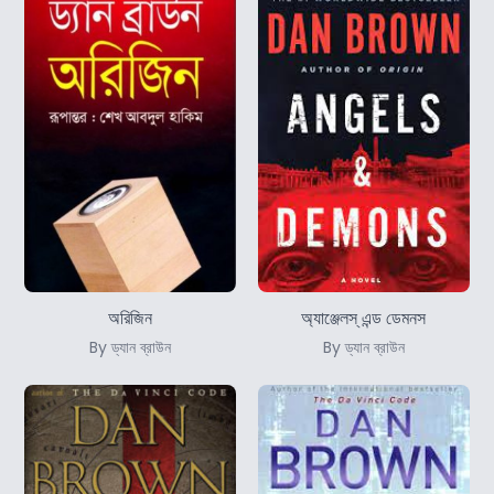
অরিজিন
অ্যাঞ্জেলস্‌ এন্ড ডেমনস
By ড্যান ব্রাউন
By ড্যান ব্রাউন