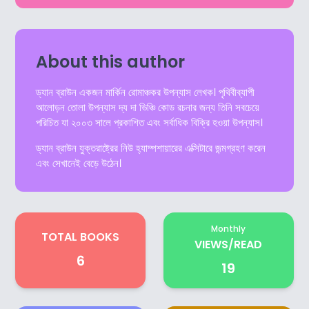
About this author
ড্যান ব্রাউন একজন মার্কিন রোমাঞ্চকর উপন্যাস লেখক। পৃথিবীব্যাপী
আলোড়ন তোলা উপন্যাস দ্য দা ভিঞ্চি কোড রচনার জন্য তিনি সবচেয়ে
পরিচিত যা ২০০৩ সালে প্রকাশিত এবং সর্বাধিক বিক্রি হওয়া উপন্যাস।
ড্যান ব্রাউন যুক্তরাষ্ট্রের নিউ হ্যাম্পশায়ারের এক্সিটারে জন্মগ্রহণ করেন
এবং সেখানেই বেড়ে উঠেন।
Monthly
TOTAL BOOKS
VIEWS/READ
6
19