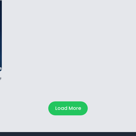
ু
Load More