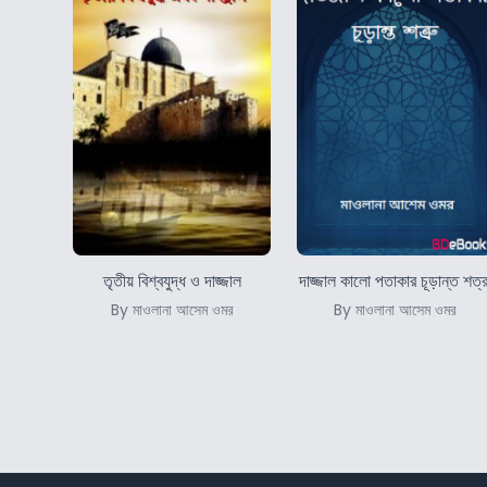
তৃতীয় বিশ্বযুদ্ধ ও দাজ্জাল
দাজ্জাল কালো পতাকার চূড়ান্ত শত্র
By মাওলানা আসেম ওমর
By মাওলানা আসেম ওমর