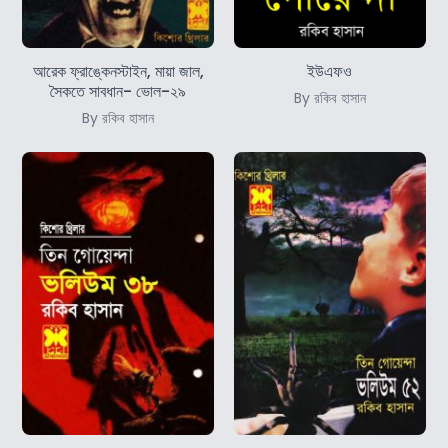
আরেক ফ্রাঙ্কেনস্টাইন, মায়া জাল,
ইউএফও
সৈকতে সাবধান- ভোল-২৯
By রকিব হাসান
By রকিব হাসান