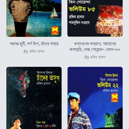
গরমের ছুটি, সর্গ ডিপ, চাঁদের পাহাড়
গুপ্তধনের সন্ধানে, শয়তানের
জলাভূমি, সেরা গোয়েন্দা- ভোল-৮৫
By রকিব হাসান
By রকিব হাসান