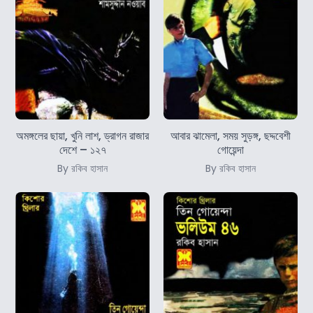
অমঙ্গলের ছায়া, খুনি লাশ, ড্রাগন রাজার
আবার ঝামেলা, সময় সুড়ঙ্গ, ছদ্দবেশী
দেশে – ১২৭
গোয়েন্দা
By রকিব হাসান
By রকিব হাসান