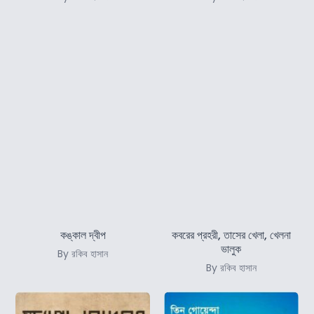
কঙ্কাল দ্বীপ
কবরের প্রহরী, তাসের খেলা, খেলনা
ভালুক
By রকিব হাসান
By রকিব হাসান