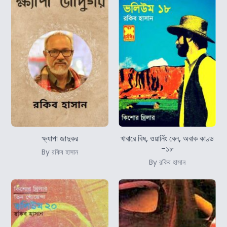
ক্ষ্যাপা জাদুকর
খাবারে বিষ, ওয়ার্নিং বেল, অবাক কাণ্ড
-১৮
By রকিব হাসান
By রকিব হাসান