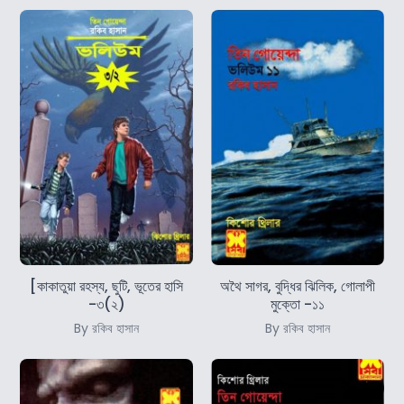
[কাকাতুয়া রহস্য, ছুটি, ভূতের হাসি
অথৈ সাগর, বুদ্ধির ঝিলিক, গোলাপী
-৩(২)
মুক্তো -১১
By রকিব হাসান
By রকিব হাসান