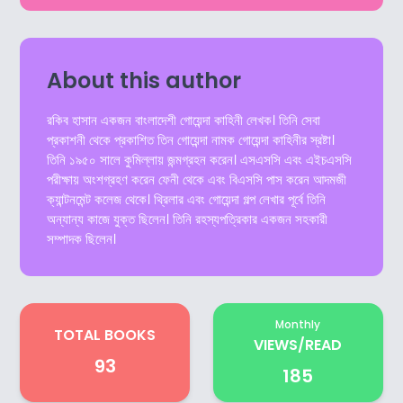
About this author
রকিব হাসান একজন বাংলাদেশী গোয়েন্দা কাহিনী লেখক। তিনি সেবা
প্রকাশনী থেকে প্রকাশিত তিন গোয়েন্দা নামক গোয়েন্দা কাহিনীর স্রষ্টা।
তিনি ১৯৫০ সালে কুমিল্লায় জন্মগ্রহন করেন। এসএসসি এবং এইচএসসি
পরীক্ষায় অংশগ্রহণ করেন ফেনী থেকে এবং বিএসসি পাস করেন আদমজী
ক্যান্টনমেন্ট কলেজ থেকে। থ্রিলার এবং গোয়েন্দা গল্প লেখার পূর্বে তিনি
অন্যান্য কাজে যুক্ত ছিলেন। তিনি রহস্যপত্রিকার একজন সহকারী
সম্পাদক ছিলেন।
Monthly
TOTAL BOOKS
VIEWS/READ
93
185