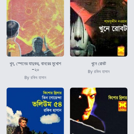
খুন, স্পেনের যাদুকর, বানরের মুখোশ
খুনে রোবট
-২০
By রকিব হাসান
By রকিব হাসান