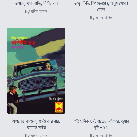
উচ্চেদ, থাক বাজি, দীঘির দান
উড়ো চিঠি, স্পিডেরমান, মানুষ খেকো
দেশে
By রকিব হাসান
By রকিব হাসান
এখানেও ঝামেলা, গুর্গম কারাগার,
ঐতিহাসিক দুর্গ, রাতের আাঁধারে, তুষার
ডাকাত সর্দার
বন্দি -২৭
By রকিব হাসান
By রকিব হাসান