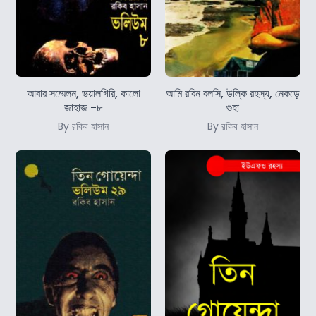
আবার সম্মেলন, ভয়ালগিরি, কালো
আমি রবিন বলসি, উল্কি রহস্য, নেকড়ে
জাহাজ -৮
গুহা
By রকিব হাসান
By রকিব হাসান