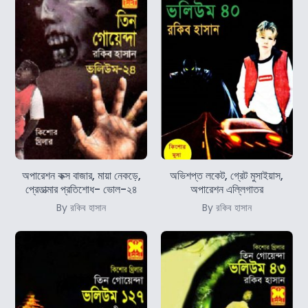
অপারেশন কক্স বাজার, মায়া নেকড়ে,
অভিশপ্ত লকেট, গ্রেট মুসাইয়াস,
প্রেতাত্মার প্রতিশোধ- ভোল-২৪
অপারেশন এল্লিগাতর
By রকিব হাসান
By রকিব হাসান