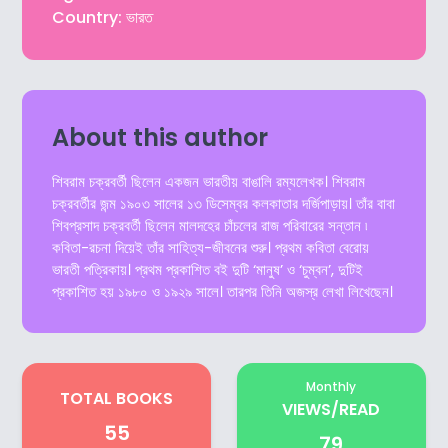
Country: ভারত
About this author
শিবরাম চক্রবর্তী ছিলেন একজন ভারতীয় বাঙালি রম্যলেখক। শিবরাম
চক্রবর্তীর জন্ম ১৯০৩ সালের ১৩ ডিসেম্বর কলকাতার দর্জিপাড়ায়। তাঁর বাবা
শিবপ্রসাদ চক্রবর্তী ছিলেন মালদহের চাঁচলের রাজ পরিবারের সন্তান ৷
কবিতা-রচনা দিয়েই তাঁর সাহিত্য-জীবনের শুরু। প্রথম কবিতা বেরোয়
ভারতী পত্রিকায়। প্রথম প্রকাশিত বই দুটি ‘মানুষ’ ও ‘চুম্বন’, দুটিই
প্রকাশিত হয় ১৯৮০ ও ১৯২৯ সালে। তারপর তিনি অজস্র লেখা লিখেছেন।
Monthly
TOTAL BOOKS
VIEWS/READ
55
79