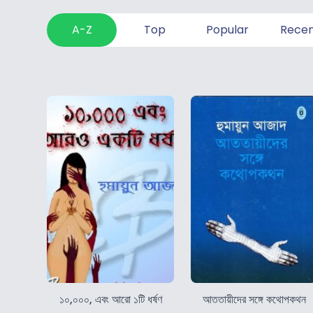
A-Z
Top
Popular
Rece
১০,০০০, এবং আরো ১টি ধর্ষণ
আততায়ীদের সঙ্গে কথোপকথন