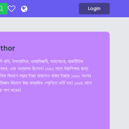
Login
uthor
ি কবি, ঔপন্যাসিক, ভাষাবিজ্ঞানী, সমালোচক, রাজনীতিক
বেষক, এবং অধ্যাপক ছিলেন। ১৯৬২ সালে উচ্চশিক্ষার জন্য
িক বিভাগে পড়ার ইচ্ছা থাকলেও বাবার ইচ্ছায় ১৯৬২ সালের
বিজ্ঞান বিভাগে উচ্চ মাধ্যমিক শ্রেণিতে ভর্তি হন। ১৯৬৪ সালে
িক পাশ করেন।