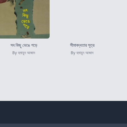
সব কিছু ভেঙে পড়ে
সীমাবদ্ধতার সূত্র
By হুমায়ুন আজাদ
By হুমায়ুন আজাদ