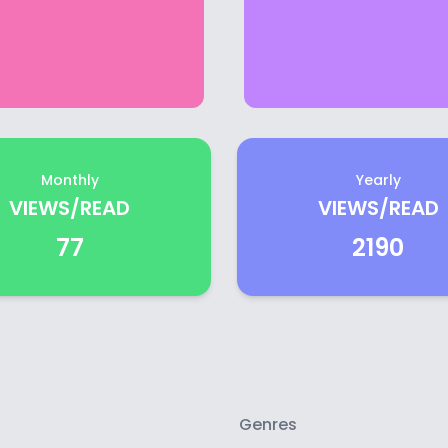
Monthly
Yearly
VIEWS/READ
VIEWS/READ
77
2190
Genres