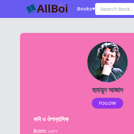
Books
হুমায়ুন আজাদ
FOLLOW
কবি ও ঔপন্যাসিক
Born: ১৯৪৭