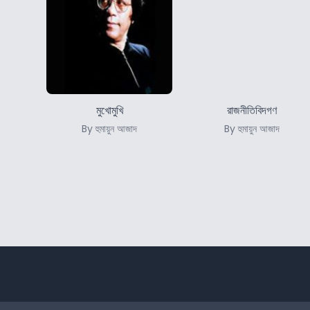
মুখোমুখি
রাজনীতিবিদগণ
By হুমায়ুন আজাদ
By হুমায়ুন আজাদ