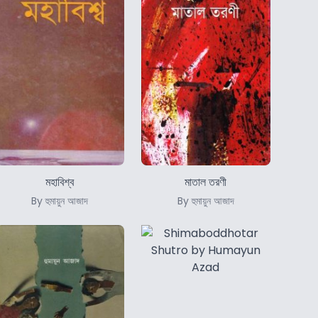
মহাবিশ্ব
মাতাল তরণী
By হুমায়ুন আজাদ
By হুমায়ুন আজাদ