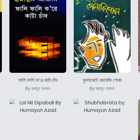
ফালি ফালি ক’রে কাটা চাঁদ
বুকপকেটে জোনাকি পোকা
By হুমায়ুন আজাদ
By হুমায়ুন আজাদ