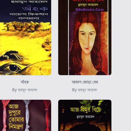
অঁহক
আকাশ জোড়া মেঘ
By হুমায়ূন আহমেদ
By হুমায়ূন আহমেদ