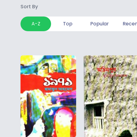
Sort By
A-Z
Top
Popular
Rece