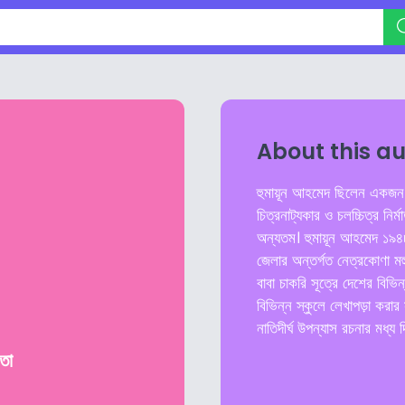
About this a
হুমায়ূন আহমেদ ছিলেন একজন ব
চিত্রনাট্যকার ও চলচ্চিত্র নির্
অন্যতম। হুমায়ূন আহমেদ ১৯৪৮ খ
জেলার অন্তর্গত নেত্রকোণা মহ
বাবা চাকরি সূত্রে দেশের বিভি
বিভিন্ন স্কুলে লেখাপড়া করার
নাতিদীর্ঘ উপন্যাস রচনার মধ্য 
াতা