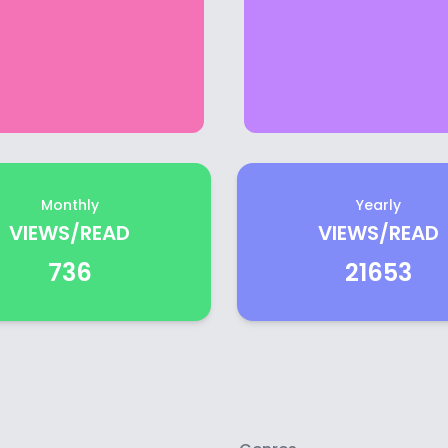
Monthly
Yearly
VIEWS/READ
VIEWS/READ
736
21653