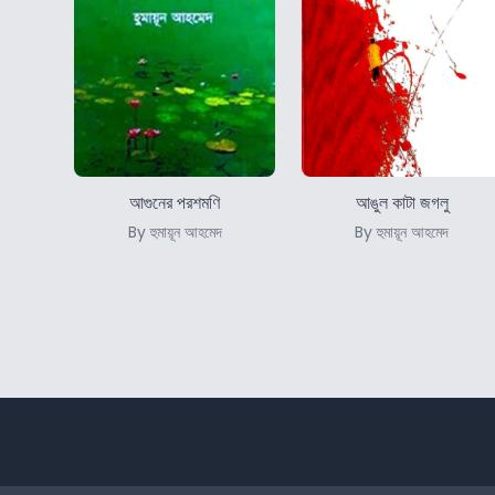
আগুনের পরশমণি
আঙুল কাটা জগলু
By হুমায়ূন আহমেদ
By হুমায়ূন আহমেদ