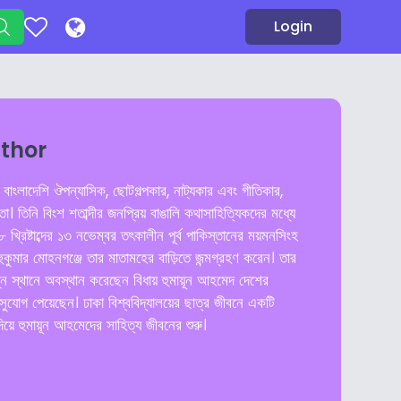
Login
uthor
াংলাদেশি ঔপন্যাসিক, ছোটগল্পকার, নাট্যকার এবং গীতিকার,
মাতা। তিনি বিংশ শতাব্দীর জনপ্রিয় বাঙালি কথাসাহিত্যিকদের মধ্যে
্রিষ্টাব্দের ১৩ নভেম্বর তৎকালীন পূর্ব পাকিস্তানের ময়মনসিংহ
ুকুমার মোহনগঞ্জে তার মাতামহের বাড়িতে জন্মগ্রহণ করেন। তার
ন্ন স্থানে অবস্থান করেছেন বিধায় হুমায়ূন আহমেদ দেশের
 সুযোগ পেয়েছেন। ঢাকা বিশ্ববিদ্যালয়ের ছাত্র জীবনে একটি
দিয়ে হুমায়ূন আহমেদের সাহিত্য জীবনের শুরু।