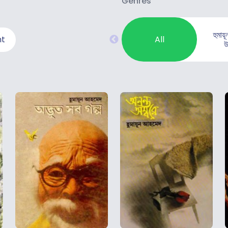
Genres
হুমায
nt
All
উ