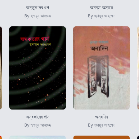
অদ্ভুত সব গল্প
অনন্ত অম্বরে
By হুমায়ূন আহমেদ
By হুমায়ূন আহমেদ
অন্ধকারের গান
অন্যদিন
By হুমায়ূন আহমেদ
By হুমায়ূন আহমেদ