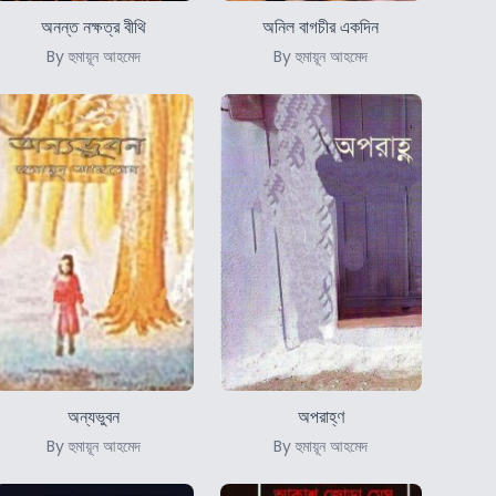
অনন্ত নক্ষত্র বীথি
অনিল বাগচীর একদিন
By হুমায়ূন আহমেদ
By হুমায়ূন আহমেদ
অন্যভুবন
অপরাহ্ণ
By হুমায়ূন আহমেদ
By হুমায়ূন আহমেদ