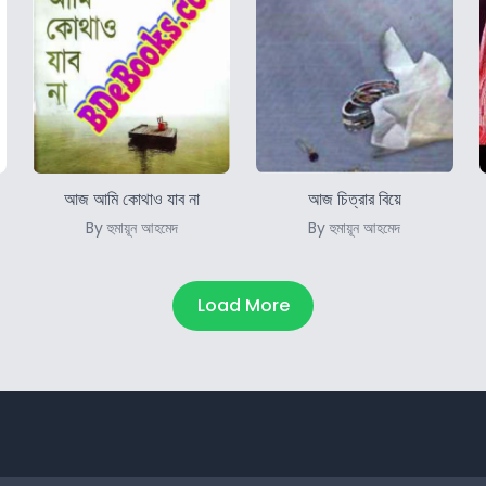
আজ আমি কোথাও যাব না
আজ চিত্রার বিয়ে
By হুমায়ূন আহমেদ
By হুমায়ূন আহমেদ
Load More