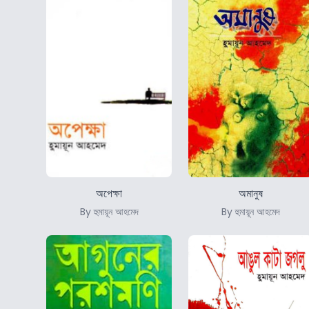
অপেক্ষা
অমানুষ
By হুমায়ূন আহমেদ
By হুমায়ূন আহমেদ