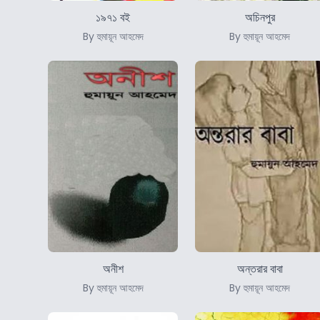
১৯৭১ বই
অচিনপুর
By হুমায়ূন আহমেদ
By হুমায়ূন আহমেদ
অনীশ
অন্তরার বাবা
By হুমায়ূন আহমেদ
By হুমায়ূন আহমেদ