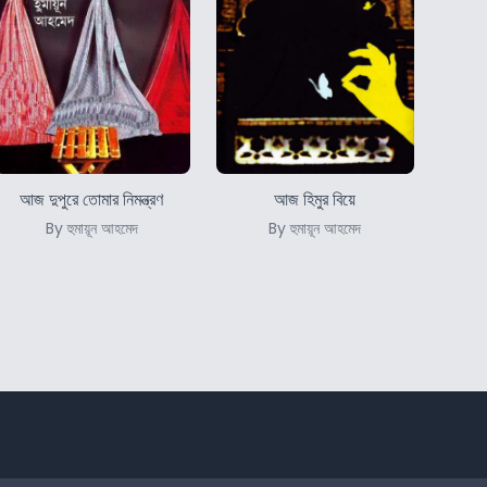
আজ দুপুরে তোমার নিমন্ত্রণ
আজ হিমুর বিয়ে
By হুমায়ূন আহমেদ
By হুমায়ূন আহমেদ