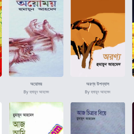
অয়োময়
অরণ্য উপন্যাস
By হুমায়ূন আহমেদ
By হুমায়ূন আহমেদ