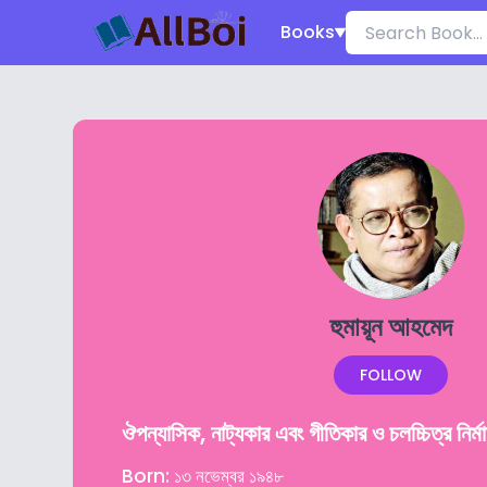
Books
হুমায়ূন আহমেদ
FOLLOW
ঔপন্যাসিক, নাট্যকার এবং গীতিকার ও চলচ্চিত্র নির্ম
Born: ১৩ নভেম্বর ১৯৪৮