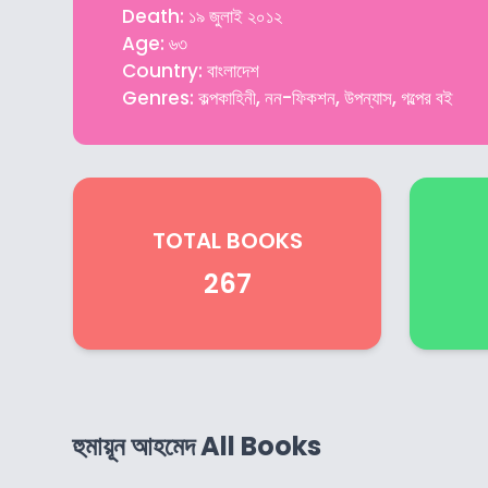
Death: ১৯ জুলাই ২০১২
Age: ৬৩
Country: বাংলাদেশ
Genres: কল্পকাহিনী, নন-ফিকশন, উপন্যাস, গল্পের বই
TOTAL BOOKS
267
হুমায়ূন আহমেদ All Books