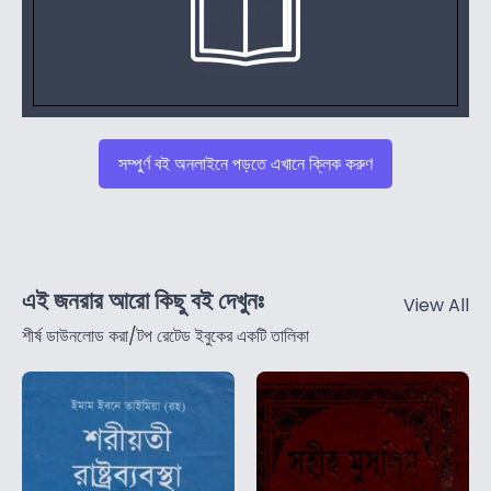
সম্পুর্ণ বই অনলাইনে পড়তে এখানে ক্লিক করুণ
এই জনরার আরো কিছু বই দেখুনঃ
View All
শীর্ষ ডাউনলোড করা/টপ রেটেড ইবুকের একটি তালিকা