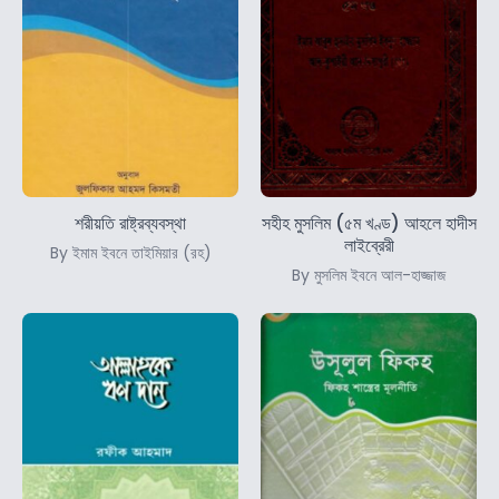
শরীয়তি রাষ্ট্রব্যবস্থা
সহীহ মুসলিম (৫ম খণ্ড) আহলে হাদীস
লাইব্রেরী
By ইমাম ইবনে তাইমিয়ার (রহ)
By মুসলিম ইবনে আল-হাজ্জাজ