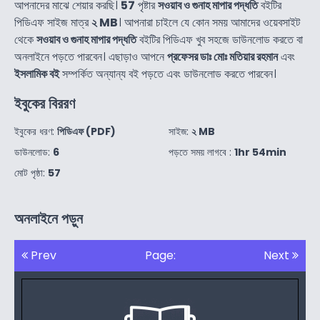
আপনাদের মাঝে শেয়ার করছি।
57
পৃষ্টার
সওয়াব ও গুনাহ মাপার পদ্ধতি
বইটির
পিডিএফ সাইজ মাত্র
২ MB
। আপনারা চাইলে যে কোন সময় আমাদের ওয়েবসাইট
থেকে
সওয়াব ও গুনাহ মাপার পদ্ধতি
বইটির পিডিএফ খুব সহজে ডাউনলোড করতে বা
অনলাইনে পড়তে পারবেন। এছাড়াও আপনে
প্রফেসর ডাঃ মোঃ মতিয়ার রহমান
এবং
ইসলামিক বই
সম্পর্কিত অন্যান্য বই পড়তে এবং ডাউনলোড করতে পারবেন।
ইবুকের বিররণ
ইবুকের ধরণ:
পিডিএফ (PDF)
সাইজ:
২ MB
ডাউনলোড:
6
পড়তে সময় লাগবে :
1hr 54min
মোট পৃষ্ঠা:
57
অনলাইনে পড়ুন
Prev
Page:
Next