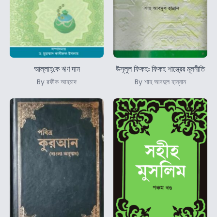
আল্লাহ্‌কে ঋণ দান
উসূলুল ফিকহঃ ফিকহ শাস্ত্রের মূলনীতি
By রফীক আহমাদ
By শাহ আবদুল হান্নান