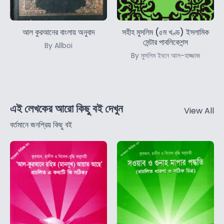
আল কুরআনের বাংলায় অনুবাদ
সহীহ মুসলিম (৫ম খণ্ড) ইসলামিক
সেন্টার পাবলিকেশন্স
By Allboi
By মুসলিম ইবনে আল-হাজ্জাজ
এই লেখকের আরো কিছু বই দেখুন
View All
বর্তমানে জনপ্রিয় কিছু বই