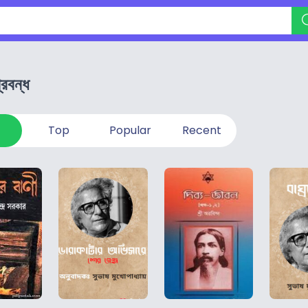
্রবন্ধ
Top
Popular
Recent