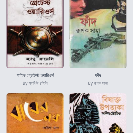
ফাইভ গ্রেটেস্ট ওয়ারিওর্স
ফাঁদ
By ম্যাথিউ রাইলি
By রূপক সাহা