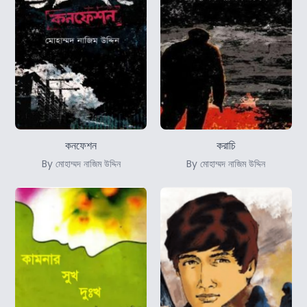
কনফেশন
করাচি
By মোহাম্মদ নাজিম উদ্দিন
By মোহাম্মদ নাজিম উদ্দিন