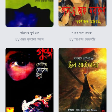
কামনার সুখ দুঃখ
গানস অফ নবারুণ
By সৈয়দ মুস্তাফা সিরাজ
By স্মরণজিৎ চক্রবর্তীর