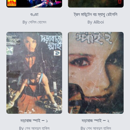
গুণ্ডা
ট্রল মাউন্টেন বয় ম্যাথু রেইললি
By সেলিম হোসেন
By Allboi
দড়াবাজ স্পাই – ১
দড়াবাজ স্পাই – ২
By শেখ আবদুল হাকিম
By শেখ আবদুল হাকিম