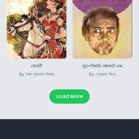
বেদবতী
ভূত-শিকারি মেজকর্তা এবং
By সৈয়দ মুস্তাফা সিরাজ
By প্রেমেন্দ্র মিত্র
Load More