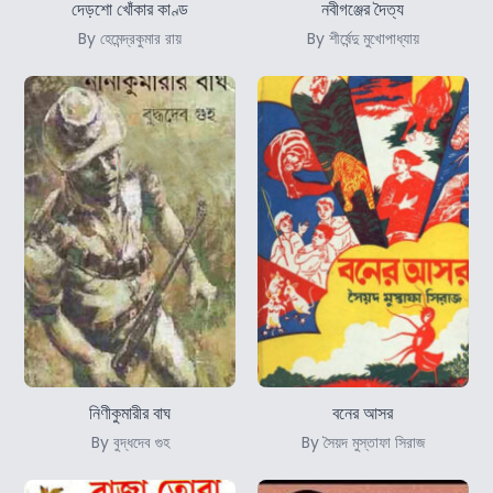
দেড়শো খোঁকার কাণ্ড
নবীগঞ্জের দৈত্য
By হেমেন্দ্রকুমার রায়
By শীর্ষেন্দু মুখোপাধ্যায়
নিণীকুমারীর বাঘ
বনের আসর
By বুদ্ধদেব গুহ
By সৈয়দ মুস্তাফা সিরাজ