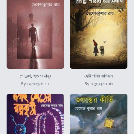
গোয়েন্দা, ভূত ও মানুষ
ছােট্ট পমির অভিযান
By হেমেন্দ্রকুমার রায়
By হেমেন্দ্রকুমার রায়