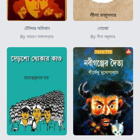
টেনিদার অভিযান
তোজো
By নারায়ণ গঙ্গোপাধ্যায়
By লীলা মজুমদার