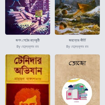
জগৎ শেঠের রত্নকুঠী
জয়ন্তের কীর্তি
By হেমেন্দ্রকুমার রায়
By হেমেন্দ্রকুমার রায়