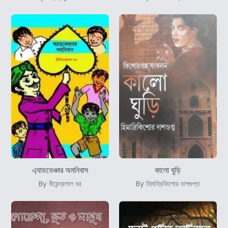
এ্যাডভেঞ্চার অমনিবাস
কালো ঘুড়ি
By ধীরেন্দ্রলাল ধর
By হিমাদ্রিকিশোর দাশগুপ্ত