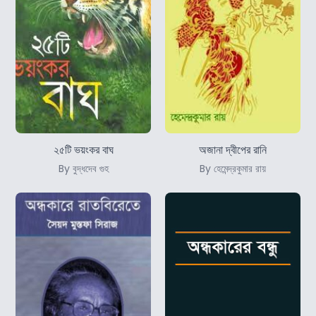
২৫টি ভয়ংকর বাঘ
অজানা দ্বীপের রানি
By বুদ্ধদেব গুহ
By হেমেন্দ্রকুমার রায়