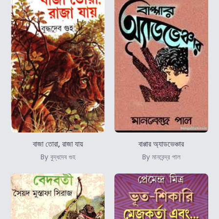
বাজা তোরা, রাজা যায়
বাপ্পার অ্যাডভেঞ্চার
By বুদ্ধদেব গুহ
By মানবেন্দ্র পাল