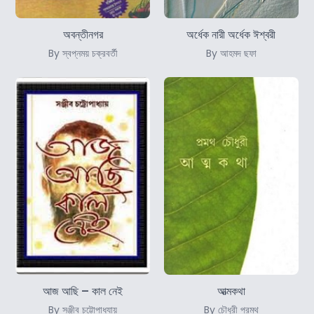
অবন্তীনগর
অর্ধেক নারী অর্ধেক ঈশ্বরী
By স্বপ্নময় চক্রবর্তী
By আহমদ ছফা
আজ আছি – কাল নেই
আত্মকথা
By সঞ্জীব চট্টোপাধ্যায়
By চৌধুরী প্রমথ