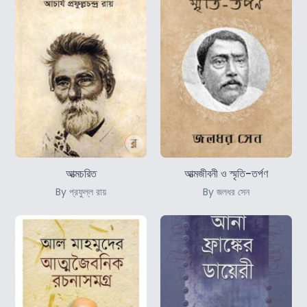
আত্মচরিত
আত্মজীবনী ও স্মৃতি-তর্পণ
By প্রফুল্ল রায়
By জলধর সেন