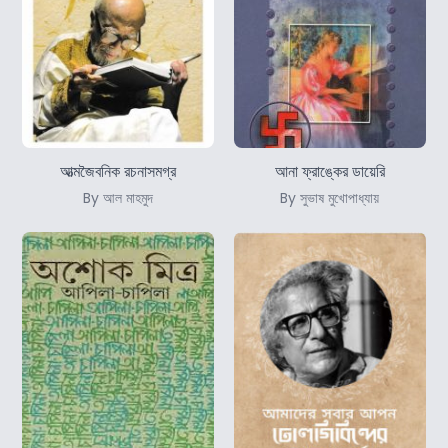
আত্মজৈবনিক রচনাসমগ্র
আনা ফ্রাঙ্কের ডায়েরি
By আল মাহমুদ
By সুভাষ মুখোপাধ্যায়