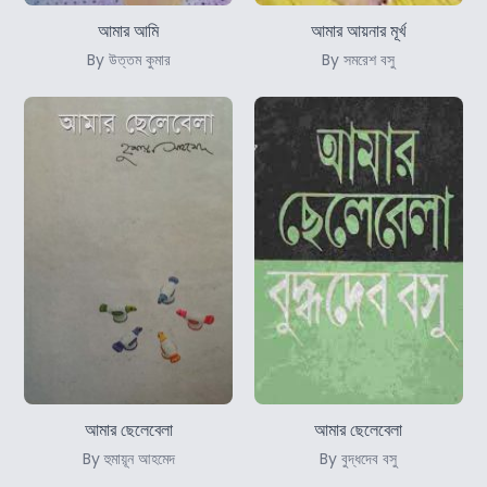
আমার আমি
আমার আয়নার মূর্খ
By উত্তম কুমার
By সমরেশ বসু
আমার ছেলেবেলা
আমার ছেলেবেলা
By হুমায়ূন আহমেদ
By বুদ্ধদেব বসু