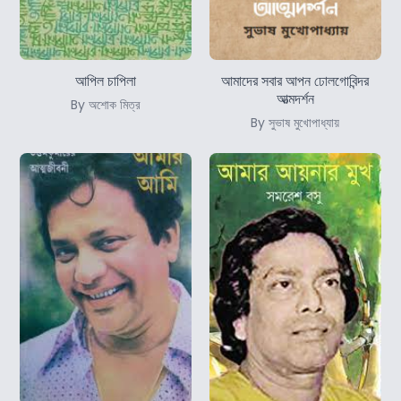
আপিল চাপিলা
আমাদের সবার আপন ঢোলগোবিন্দর
আত্মদর্শন
By অশোক মিত্র
By সুভাষ মুখোপাধ্যায়