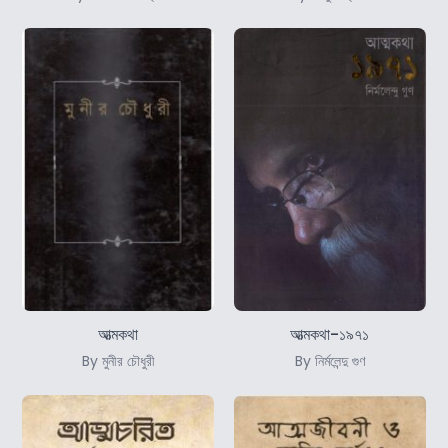
আত্মকথা
আত্মকথা-১৯৭১
By মুনীর চৌধুরী
By নির্মলেন্দু গুণ