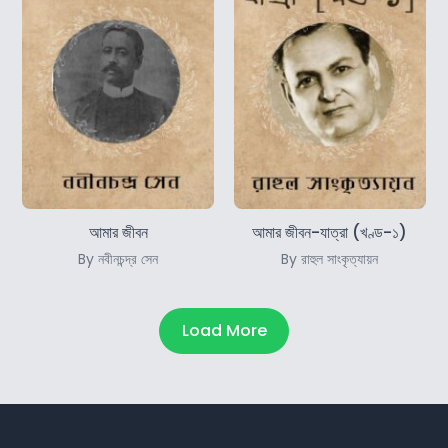
আমার জীবন
আমার জীবন-যাত্রা (খণ্ড-১)
By নবীনচন্দ্র সেন
By রাহুল সাংকৃত্যায়ন
Load More