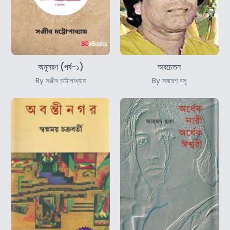
অনুসরণ (পর্ব-১)
অবচেতন
By সঞ্জীব চট্টোপাধ্যায়
By সমরেশ বসু