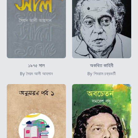
১৯৭৫ সাল
অকথিত কাহিনী
By সৈয়দ আলী আহসান
By শিবরাম চক্রবর্তী