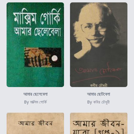
আমার ছেলেবেলা
আমার ছোটবেলা
By মাক্সিম গোর্কি
By কবির চৌধুরী