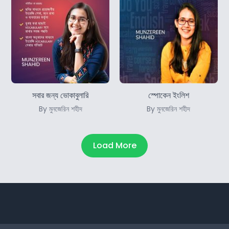
সবার জন্য ভোকাবুলারি
স্পোকেন ইংলিশ
By মুনজেরিন শহীদ
By মুনজেরিন শহীদ
Load More