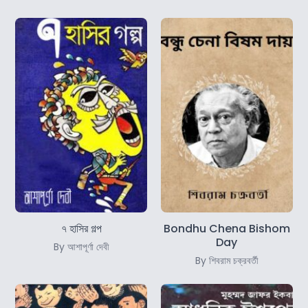
৭ হাসির গল্প
Bondhu Chena Bishom
Day
By আশাপূর্ণা দেবী
By শিবরাম চক্রবর্তী