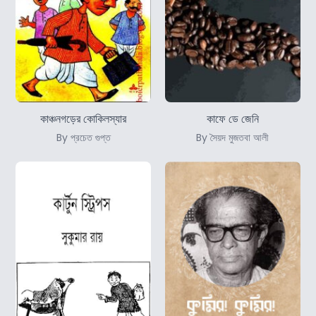
কাঞ্চনগড়ের কোকিলস্যার
কাফে ডে জেনি
By প্রচেত গুপ্ত
By সৈয়দ মুজতবা আলী