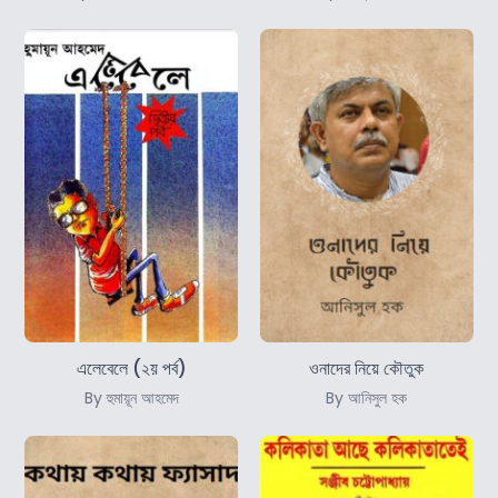
এলেবেলে (২য় পর্ব)
ওনাদের নিয়ে কৌতুক
By হুমায়ূন আহমেদ
By আনিসুল হক