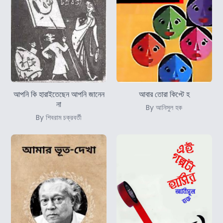
আপনি কি হারাইতেছেন আপনি জানেন
আবার তোরা কিপ্টে হ
না
By আনিসুল হক
By শিবরাম চক্রবর্তী