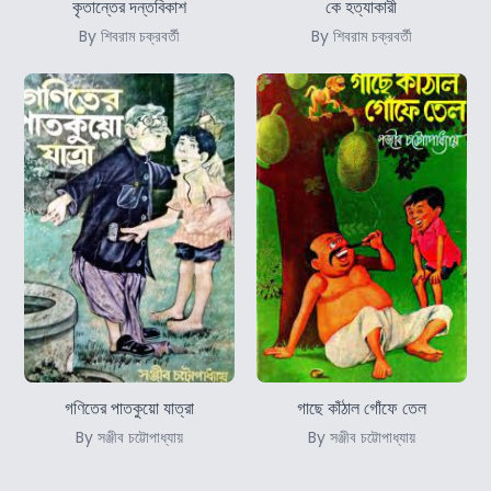
কৃতান্তের দন্তবিকাশ
কে হত্যাকারী
By শিবরাম চক্রবর্তী
By শিবরাম চক্রবর্তী
গণিতের পাতকুয়ো যাত্রা
গাছে কাঁঠাল গোঁফে তেল
By সঞ্জীব চট্টোপাধ্যায়
By সঞ্জীব চট্টোপাধ্যায়