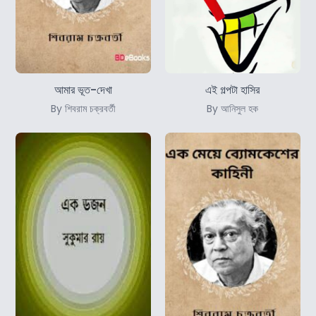
আমার ভূত-দেখা
এই গল্পটা হাসির
By শিবরাম চক্রবর্তী
By আনিসুল হক