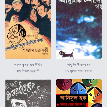
অকাল কুষ্মাণ্ডের কীর্ত্তি
আধুনিক ঈশপের গল্প
By শিবরাম চক্রবর্তী
By মুহম্মদ জাফর ইকবাল