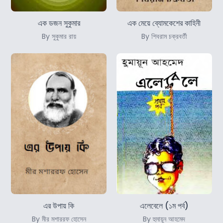
এক ডজন সুকুমার
এক মেয়ে ব্যোমকেশের কাহিনী
By সুকুমার রায়
By শিবরাম চক্রবর্তী
এর উপায় কি
এলেবেলে (১ম পর্ব)
By মীর মশাররফ হোসেন
By হুমায়ূন আহমেদ