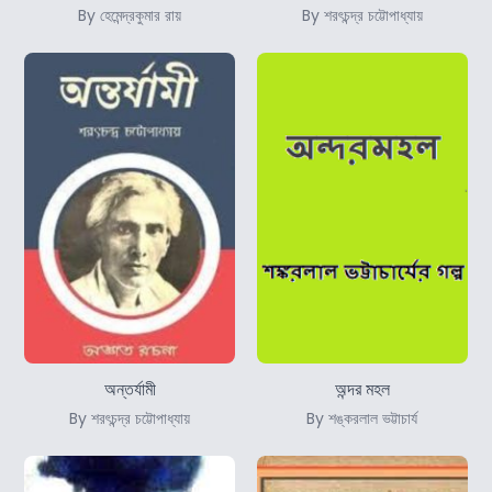
By হেমেন্দ্রকুমার রায়
By শরৎচন্দ্র চট্টোপাধ্যায়
অন্তর্যামী
অন্দর মহল
By শরৎচন্দ্র চট্টোপাধ্যায়
By শঙ্করলাল ভট্টাচার্য