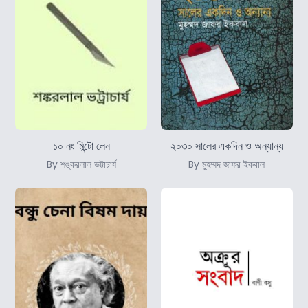
১০ নং মিন্টো লেন
২০৩০ সালের একদিন ও অন্যান্য
By শঙ্করলাল ভট্টাচার্য
By মুহম্মদ জাফর ইকবাল