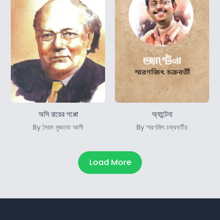
অসি রায়ের গপ্পো
অ্যান্টেনা
By সৈয়দ মুজতবা আলী
By স্মরণজিৎ চক্রবর্তীর
Load More