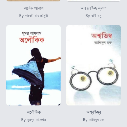
অর্ধেক আকাশ
অল লেডিজ ভ্রমণ
By কাবেরী রায় চৌধুরী
By বাণী বসু
অলৌকিক
অশ্বডিম্ব
By সুমন্ত আসলাম
By আনিসুল হক