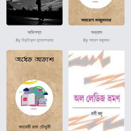
অভিশপ্ত
অভ্যাস
By বিভূতিভূষণ বন্দ্যোপাধ্যায়
By সমরেশ মজুমদার