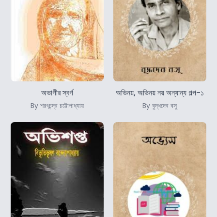
অভাগীর স্বর্গ
অভিনয়, অভিনয় নয় অন্যান্য গল্প-১
By শরৎচন্দ্র চট্টোপাধ্যায়
By বুদ্ধদেব বসু