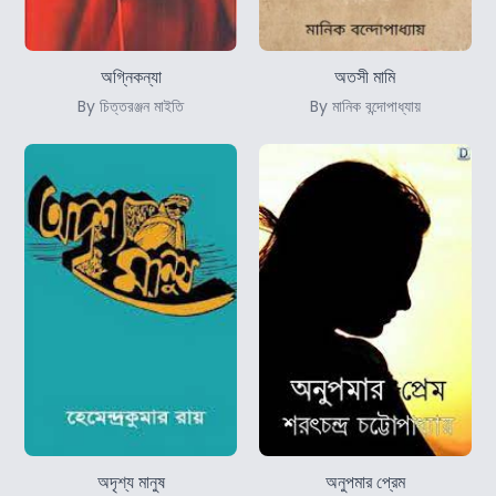
অগ্নিকন্যা
অতসী মামি
By চিত্তরঞ্জন মাইতি
By মানিক বন্দোপাধ্যায়
অদৃশ্য মানুষ
অনুপমার প্রেম