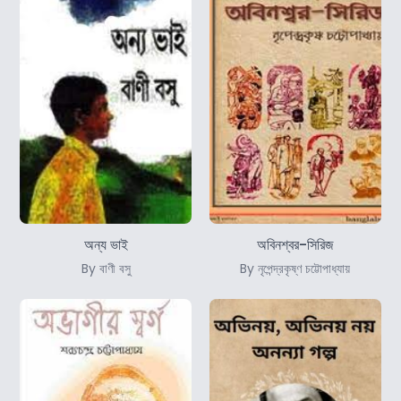
অন্য ভাই
অবিনশ্বর-সিরিজ
By বাণী বসু
By নৃপেন্দ্রকৃষ্ণ চট্টোপাধ্যায়