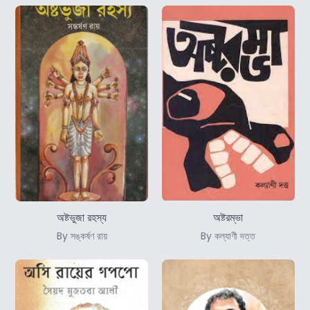
অষ্টভুজা রহস্য
অষ্টরম্ভা
By সঙ্কর্ষণ রায়
By কল্যাণী দত্ত