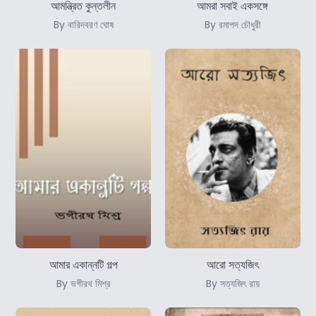
আমন্ত্রিত কুন্তলীন
আমরা সবাই একসঙ্গে
By বারিদবরণ ঘোষ
By রমাপদ চৌধুরী
আমার একান্নটি গল্প
আরো সত্যজিৎ
By ভগীরথ মিশ্র
By সত্যজিৎ রায়