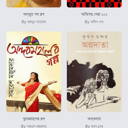
অদ্ভুত সব গল্প
অনিসের সেরা ১০১
By হুমায়ূন আহমেদ
By অনীশ দেব
অন্দরমহলের গল্প
অন্নদাতা
By সমরেশ মজুমদার
By কৃষণ চন্দর