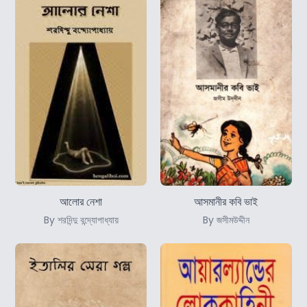
আলোর নেশা
আসমানীর কবি ভাই
By শরদিন্দু বন্দ্যোপাধ্যায়
By জসীমউদ্দীন