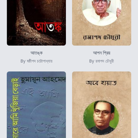
আতঙ্ক
আপন প্রিয়
By ষষ্ঠীপদ চট্টোপাধ্যায়
By রমাপদ চৌধুরী