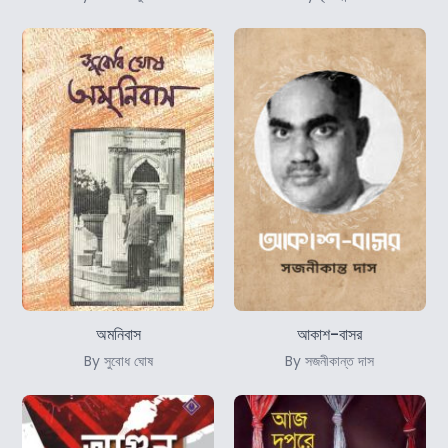
অমনিবাস
আকাশ-বাসর
By সুবোধ ঘোষ
By সজনীকান্ত দাস