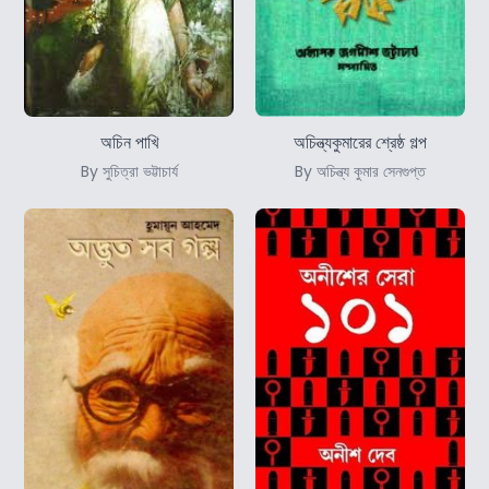
অচিন পাখি
অচিন্ত্যকুমারের শ্রেষ্ঠ গল্প
By সুচিত্রা ভট্টাচার্য
By অচিন্ত্য কুমার সেনগুপ্ত