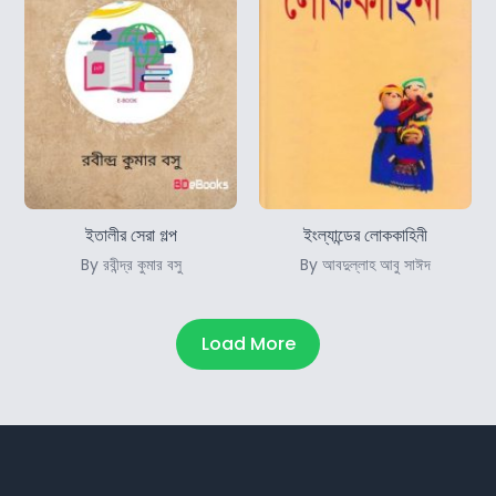
ইতালীর সেরা গল্প
ইংল্যান্ডের লোককাহিনী
By রবীন্দ্র কুমার বসু
By আবদুল্লাহ আবু সাঈদ
Load More