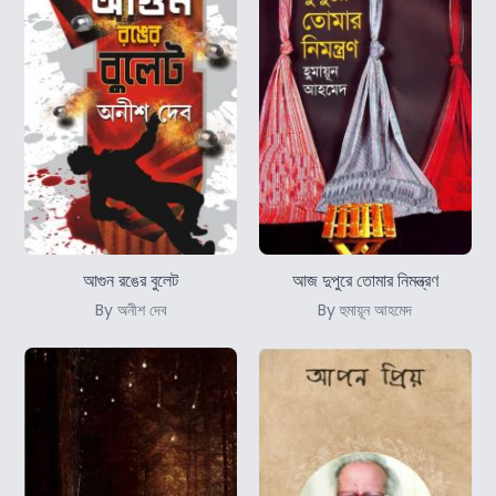
আগুন রঙের বুলেট
আজ দুপুরে তোমার নিমন্ত্রণ
By অনীশ দেব
By হুমায়ূন আহমেদ