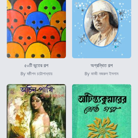
৫০টি ভূতের গল্প
অগ্রন্থিত গল্প
By ষষ্ঠীপদ চট্টোপাধ্যায়
By কাজী নজরুল ইসলাম