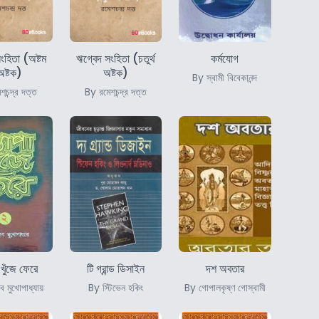
ংহিতা (অষ্টম
ঋগ্বেদ সংহিতা (চতুর্থ
কর্মযোগ
ষ্টক)
অষ্টক)
By স্বামী বিবেকানন্দ
চন্দ্র দত্ত
By রমেশচন্দ্র দত্ত
া খুঁজে ফেরে
টি গ্রান্ড ডিসাইন
দশ অবতার
 মুখোপাধ্যায়
By স্টিভেন হকিং
By গোপালকৃষ্ণ গোস্বামী