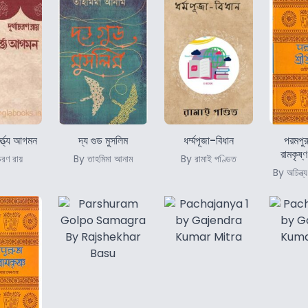
ত্ত্যে আগমন
দ্য গুড মুসলিম
ধর্ম্মপূজা-বিধান
পরমপুরু
রামকৃষ
চরণ রায়
By তাহমিমা আনাম
By রামাই পণ্ডিত
By অচিন্ত্য