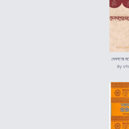
দেবগণের মর্
By দুর্গা