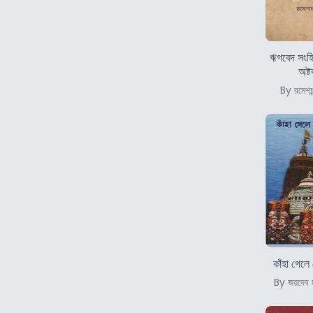
ঋগবেদ সংহি
অষ্
By রমেশচন
কাঁহা গেলে
By জয়দেব ম