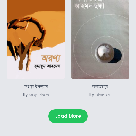
অরণ্য উপন্যাস
অলাতচক্র
By হুমায়ূন আহমেদ
By আহমদ ছফা
Load More