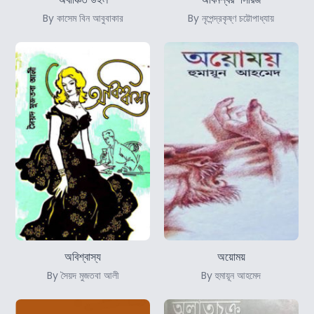
By কাসেম বিন আবুবাকার
By নৃপেন্দ্রকৃষ্ণ চট্টোপাধ্যায়
অবিশ্বাস্য
অয়োময়
By সৈয়দ মুজতবা আলী
By হুমায়ূন আহমেদ