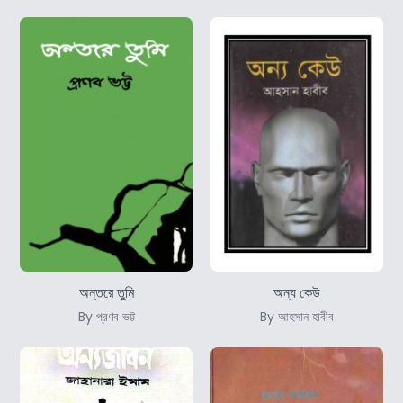
অন্তরে তুমি
অন্য কেউ
By প্রণব ভট্ট
By আহসান হাবীব