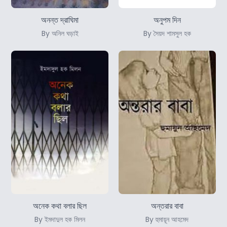
অনন্ত দ্রাঘিমা
অনুপম দিন
By অনিল ঘড়াই
By সৈয়দ শামসুল হক
অনেক কথা বলার ছিল
অন্তরার বাবা
By ইমদাদুল হক মিলন
By হুমায়ূন আহমেদ