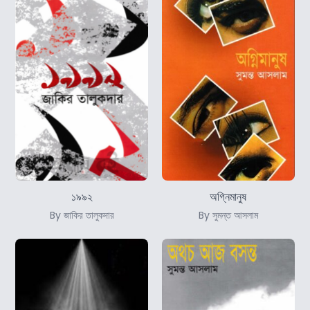
১৯৯২
অগ্নিমানুষ
By জাকির তালুকদার
By সুমন্ত আসলাম