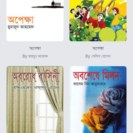
অপেক্ষা
অপেক্ষা
By হুমায়ূন আহমেদ
By সেলিনা হোসেন