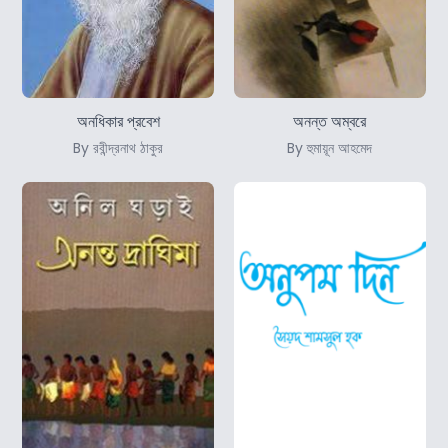
অনধিকার প্রবেশ
অনন্ত অম্বরে
By রবীন্দ্রনাথ ঠাকুর
By হুমায়ূন আহমেদ