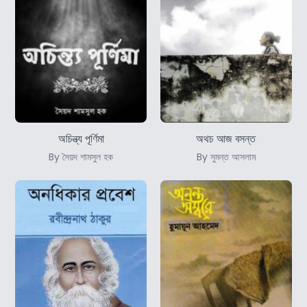
অচিন্ত্য পূর্ণিমা
অথচ আজ বসন্ত
By সৈয়দ শামসুল হক
By সুমন্ত আসলাম