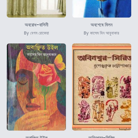
অবরোধ-বাসিনী
অবশেষে মিলন
By বেগম রোকেয়া
By কাসেম বিন আবুবাকার
অবাঞ্চিত উইল
অবিনশ্বর-সিরিজ