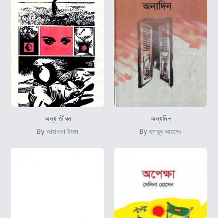
অন্য জীবন
অন্যদিন
By জাহানারা ইমাম
By হুমায়ূন আহমেদ