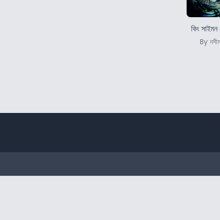
কিং সাইমন 
By নসীম