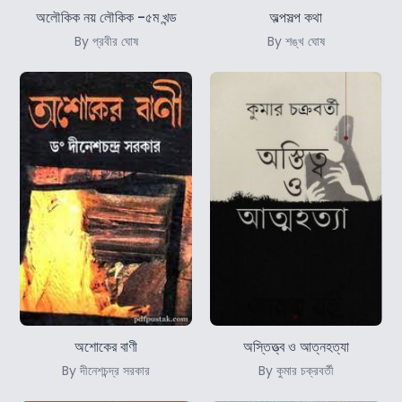
অলৌকিক নয় লৌকিক -৫ম খন্ড
অল্পসল্প কথা
By প্রবীর ঘোষ
By শঙ্খ ঘোষ
অশোকের বাণী
অস্তিত্ত্ব ও আত্নহত্যা
By দীনেশচন্দ্র সরকার
By কুমার চক্রবর্তী