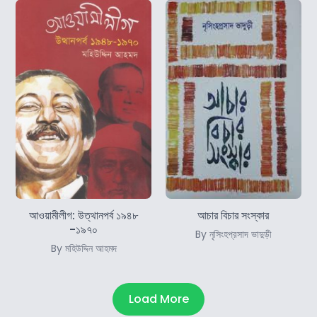
আওয়ামীলীগ: উত্থানপর্ব ১৯৪৮
আচার বিচার সংস্কার
-১৯৭০
By নৃসিংহপ্রসাদ ভাদুড়ী
By মহিউদ্দিন আহমদ
Load More