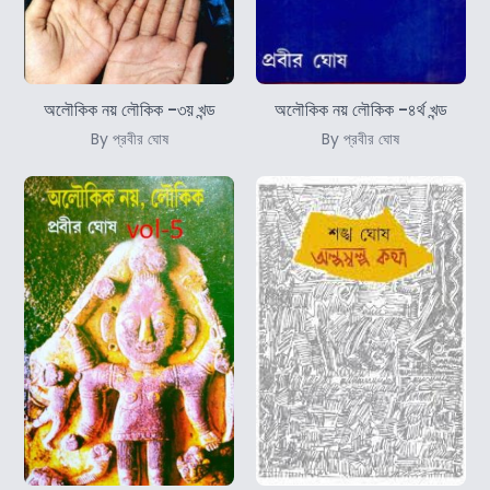
অলৌকিক নয় লৌকিক -৩য় খন্ড
অলৌকিক নয় লৌকিক -৪র্থ খন্ড
By প্রবীর ঘোষ
By প্রবীর ঘোষ