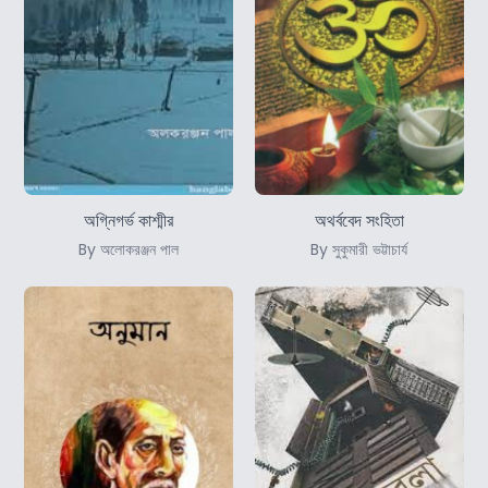
অগ্নিগর্ভ কাশ্মীর
অথর্ববেদ সংহিতা
By অলোকরঞ্জন পাল
By সুকুমারী ভট্টাচার্য