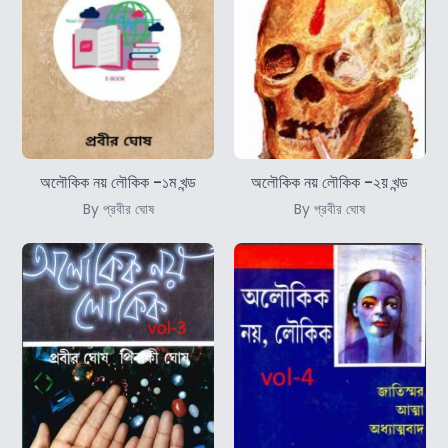
অলৌকিক নয় লৌকিক -১ম খন্ড
অলৌকিক নয় লৌকিক -২য় খন্ড
By প্রবীর ঘোষ
By প্রবীর ঘোষ