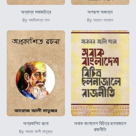
অন্যান্য সমাজচিত্র
অপরূপা অজন্তা
By সজনীকান্ত দাস
By নারায়ণ সান্যাল
অপ্রকাশিত রচনা
অবাক বাংলাদেশ বিচিত্র ছলনাজালে
রাজনীতি
By আরজ আলী মাতুব্বর