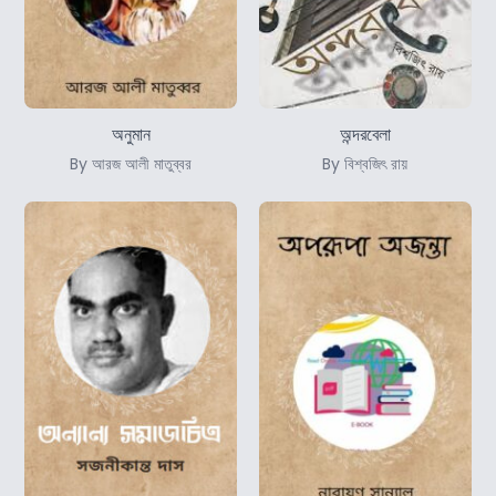
অনুমান
অন্দরবেলা
By আরজ আলী মাতুব্বর
By বিশ্বজিৎ রায়