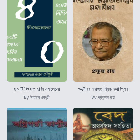
৪০ টি বিখ্যাত ছবির সমালেচনা
অক্টোবর সমাজতান্ত্রিক মহাবিপ্লব
By উত্তম চৌধুরী
By প্রফুল্ল রায়