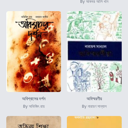
By আকবর আলি খান
অবিশ্বাসের দর্শন
অবিস্মরণীয়
By অভিজিৎ রায়
By নারায়ণ সান্যাল