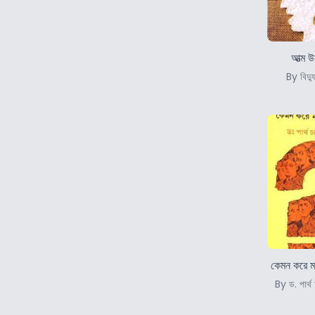
আত্ম উ
By বিদ্য
কেমন করে মা
By ড. পার্থ চ