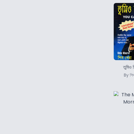
তুমিও 
By শিব