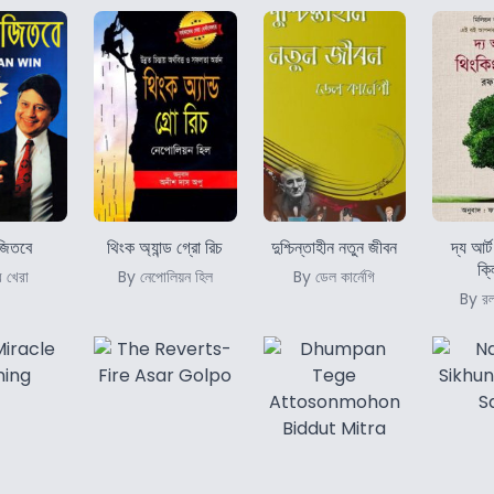
জিতবে
থিংক অ্যান্ড গ্রো রিচ
দুশ্চিন্তাহীন নতুন জীবন
দ্য আর্
ক্ল
 খেরা
By নেপোলিয়ন হিল
By ডেল কার্নেগি
By রল