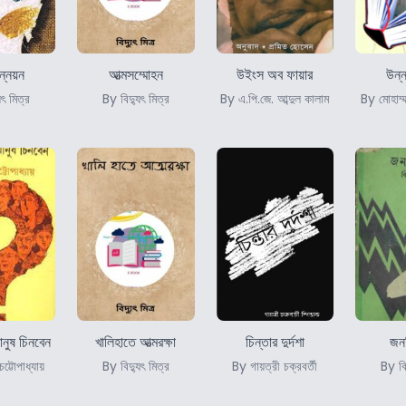
ন্নয়ন
আত্মসম্মোহন
উইংস অব ফায়ার
উন্
ুৎ মিত্র
By বিদ্যুৎ মিত্র
By এ.পি.জে. আব্দুল কালাম
By মোহাম্
নুষ চিনবেন
খালিহাতে আত্মরক্ষা
চিন্তার দুর্দশা
জনপ
ট্টোপাধ্যায়
By বিদ্যুৎ মিত্র
By গায়ত্রী চক্রবর্তী
By বিদ