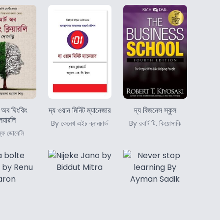
ট অব থিংকিং
দ্য ওয়ান মিনিট ম্যানেজার
দ্য বিজনেস স্কুল
িয়ারলি
By কেনেথ এইচ ব্লানচার্ড
By রবার্ট টি. কিয়োসাকি
্ফ ডোবেলি