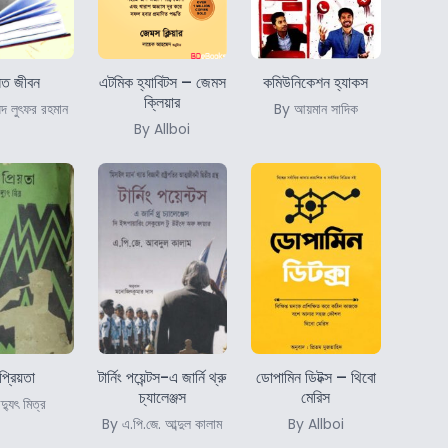
নত জীবন
এটমিক হ্যাবিটস – জেমস
কমিউনিকেশন হ্যাকস
ক্লিয়ার
মদ লুৎফর রহমান
By আয়মান সাদিক
By Allboi
্রিয়তা
টার্নিং পয়েন্টস-এ জার্নি থ্রু
ডোপামিন ডিটক্স – থিবো
চ্যালেঞ্জস
মেরিস
্যুৎ মিত্র
By এ.পি.জে. আব্দুল কালাম
By Allboi