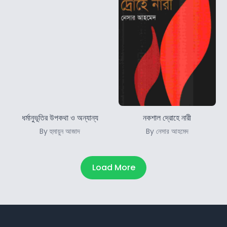
ধর্মানুভূতির উপকথা ও অন্যান্য
নকশাল দ্রোহে নারী
By হুমায়ুন আজাদ
By নেসার আহমেদ
Load More