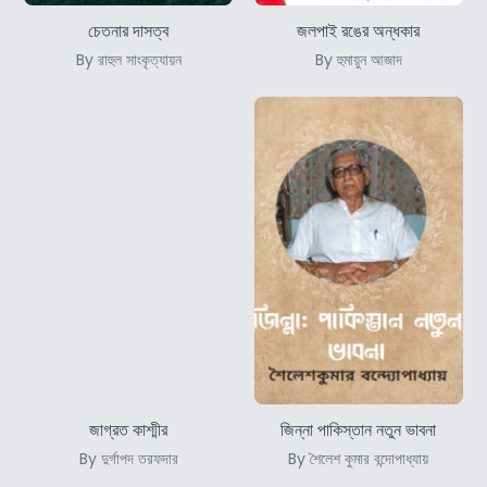
চেতনার দাসত্ব
জলপাই রঙের অন্ধকার
By রাহুল সাংকৃত্যায়ন
By হুমায়ুন আজাদ
জাগ্রত কাশ্মীর
জিন্না পাকিস্তান নতুন ভাবনা
By দুর্গাপদ তরফদার
By শৈলেশ কুমার বন্দোপাধ্যায়