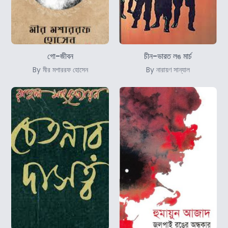
গো-জীবন
চীন-ভারত লঙ মার্চ
By মীর মশাররফ হোসেন
By নারায়ণ সান্যাল