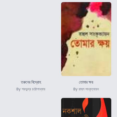
তরুনের বিদ্রোহ
তোমার ক্ষয়
By শরৎচন্দ্র চট্টোপাধ্যায়
By রাহুল সাংকৃত্যায়ন