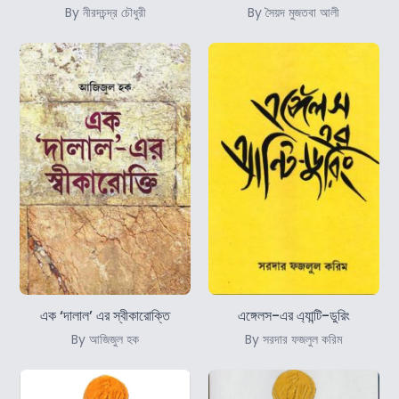
By নীরদচন্দ্র চৌধুরী
By সৈয়দ মুজতবা আলী
এক ‘দালাল’ এর স্বীকারোক্তি
এঙ্গেলস-এর এ্যান্টি-ডুরিং
By আজিজুল হক
By সরদার ফজলুল করিম