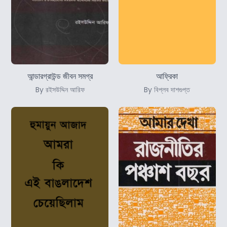
আন্ডারগ্রাউন্ড জীবন সমগ্র
আফ্রিকা
By রইসউদ্দিন আরিফ
By বিপ্লব দাশগুপ্ত