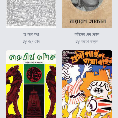
অল্পসল্প কথা
কলিঙ্গের দেব দেউল
By শঙ্খ ঘোষ
By নারায়ণ সান্যাল