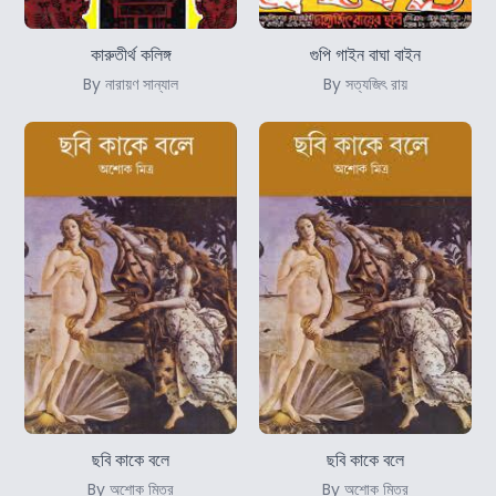
কারুতীর্থ কলিঙ্গ
গুপি গাইন বাঘা বাইন
By নারায়ণ সান্যাল
By সত্যজিৎ রায়
ছবি কাকে বলে
ছবি কাকে বলে
By অশোক মিত্র
By অশোক মিত্র