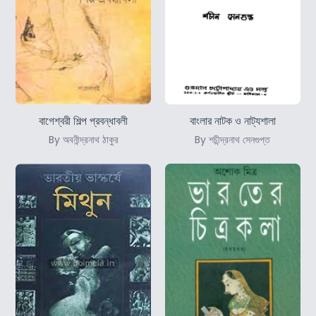
বাগেশ্বরী শিল্প প্রবন্ধাবলী
বাংলার নাটক ও নাট্যশালা
By অবনীন্দ্রনাথ ঠাকুর
By শচীন্দ্রনাথ সেনগুপ্ত