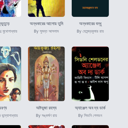
্ভুতুড়ে
অন্ধকারের আলোয় তুমি
অন্ধকারের বন্ধু
্দু মুখোপাধ্যায়
By সুমন্ত আসলাম
By হেমেন্দ্রকুমার রায়
রণ্য
অষ্টভুজা রহস্য
অ্যাঞ্জেল অব দ্য ডার্ক
ন্দ্যোপাধ্যায়
By সঙ্কর্ষণ রায়
By সিডনি শেলডন