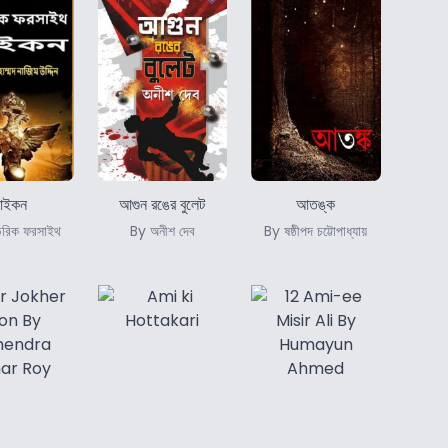
ইকন
আগুন রঙের বুলেট
আতঙ্ক
ডরিক ফরসাইথ
By অনীশ দেব
By ষষ্ঠীপদ চট্টোপাধ্যায়