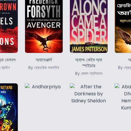
 এন্ড ডেমনস
অ্যাভেঞ্জার্স
অ্যালং কেইম অ্যা
আ
স্পাইডার
 ব্রাউন
By ফ্রেডরিক ফরসাইথ
By ফ্রে
By জেমস প্যাটারসন