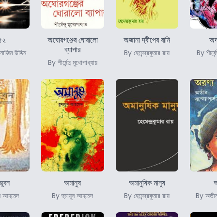
৫২
অঘোরগঞ্জের ঘোরালো
অজানা দ্বীপের রানি
অদ
ব্যাপার
নাজিম উদ্দিন
By হেমেন্দ্রকুমার রায়
By শীর্ষেন
By শীর্ষেন্দু মুখোপাধ্যায়
ভুবন
অমানুষ
অমানুষিক মানুষ
অ
ূন আহমেদ
By হুমায়ূন আহমেদ
By হেমেন্দ্রকুমার রায়
By অতীন ব