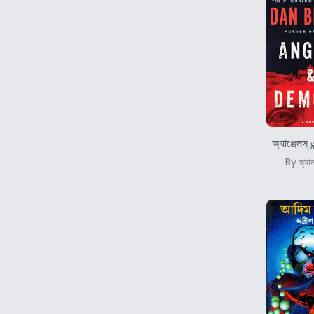
অ্যাঞ্জেলস্‌
By ড্যান