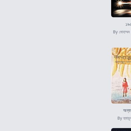
১৯
By মোহাম্মদ 
অন্য
By হুমায়