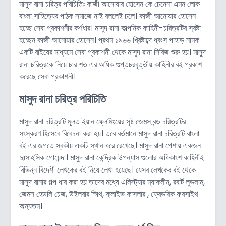
মাসুদ রানা চরিত্র পরিচিতিঃ কাজী আনোয়ার হোসেন কে চেনেনা এমন লোক
বাংলা সাহিত্যের পাঠক সমাজে নাই বললেই চলে। কাজী আনোয়ার হোসেন
হচ্ছে সেবা প্রকাশনীর কর্ণধার। মাসুদ রানা কাল্পনিক কাহিনী-চরিত্রটির স্রষ্টা
হচ্ছেন কাজী আনোয়ার হোসেন। প্রথম ১৯৬৬ খ্রিষ্টাব্দে ধ্বংস পাহাড় নামক
একটি বাইয়ের মাধ্যমে সেবা প্রকাশনী থেকে মাসুদ রানা সিরিজ শুরু হয়। মাসুদ
রানা চরিত্রকে নিয়ে চার শত এর অধিক গুপ্তচরবৃত্তীয় কাহিনীর বই প্রকাশ
করেছে সেবা প্রকাশনী।
মাসুদ রানা চরিত্র পরিচিতি
মাসুদ রানা চরিত্রটি মূলত ইয়ান ফ্লেমিংয়ের সৃষ্ট জেমস বন্ড চরিত্রটির
সংস্করণ হিসেবে বিবেচনা করা হয়। তবে বর্তমানে মাসুদ রানা চরিত্রটি বাংলা
বই এর জগতে স্বকীয় একটি স্থান ধরে রেখেছে। মাসুদ রানা পেশায় একজন
দুঃসাহসিক গোয়েন্দা। মাসুদ রানা কেন্দ্রিক উপন্যাস গুলোর অধিকাংশ কাহিনীই
বিভিন্ন বিদেশী লেখকের বই নিয়ে লেখা হয়েছে। যেসব লেখকের বই থেকে
মাসুদ রানার গল্প ধার করা হয় তাদের মধ্যে এলিস্ট্যার ম্যাকলীন, রবার্ট লুডলাম,
জেমস হেডলি চেজ, উইলবার স্মিথ, ক্লাইভ কাসলার , ফ্রেডরিক ফরসাইথ
অন্যতম।