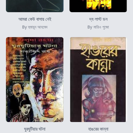
আমরা কেউ বাসায় নেই
দ্য লাস্ট ডন
By হুমায়ূন আহমেদ
By মারিও পুজো
ঘুরঘুটিয়ার ঘটনা
হাঙরের কান্না