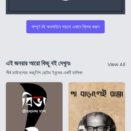
সম্পুর্ণ বই অনলাইনে পড়তে এখানে ক্লিক করুণ
এই জনরার আরো কিছু বই দেখুনঃ
View All
শীর্ষ ডাউনলোড করা/টপ রেটেড ইবুকের একটি তালিকা