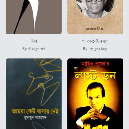
বিভা
পা বাড়ালেই রাস্তা
By জীবনানন্দ দাশ
By প্রেমেন্দ্র মিত্র