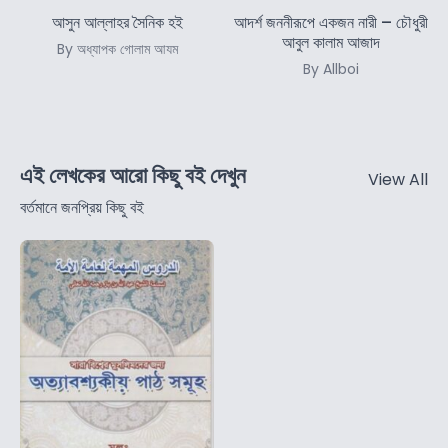
আসুন আল্লাহর সৈনিক হই
আদর্শ জননীরূপে একজন নারী – চৌধুরী
আবুল কালাম আজাদ
By অধ্যাপক গোলাম আযম
By Allboi
এই লেখকের আরো কিছু বই দেখুন
View All
বর্তমানে জনপ্রিয় কিছু বই