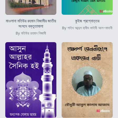
মাওলানা মতিউর রহমান নিজামীর জাতীয়
কুইজ প্রশ্নোত্তর
সংসদে বক্তৃতামালা
By শাইখ আব্দুল হামীদ ফাইযী আল-মাদানী
By মতিউর রহমান নিজামী