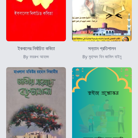
ইকবালের নির্বাচিত কবিতা
সন্তান প্রতিপালন
By ফররুখ আহমদ
By মুহাম্মদ বিন জামিল যাইনু