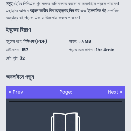
সমূহ
বইটির পিডিএফ খুব সহজে ডাউনলোড করতে বা অনলাইনে পড়তে পারবেন।
এছাড়াও আপনে
আব্দুল আযীয বিন আব্দুল্লাহ বিন বায
এবং
ইসলামিক বই
সম্পর্কিত
অন্যান্য বই পড়তে এবং ডাউনলোড করতে পারবেন।
ইবুকের বিররণ
ইবুকের ধরণ:
পিডিএফ (PDF)
সাইজ:
০.৭ MB
ডাউনলোড:
157
পড়তে সময় লাগবে :
1hr 4min
মোট পৃষ্ঠা:
32
অনলাইনে পড়ুন
Prev
Page:
Next