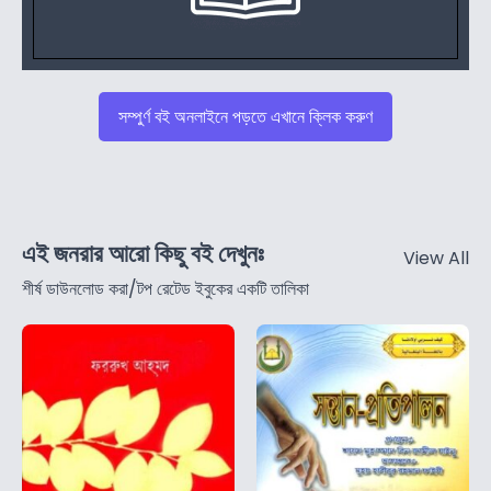
সম্পুর্ণ বই অনলাইনে পড়তে এখানে ক্লিক করুণ
এই জনরার আরো কিছু বই দেখুনঃ
View All
শীর্ষ ডাউনলোড করা/টপ রেটেড ইবুকের একটি তালিকা