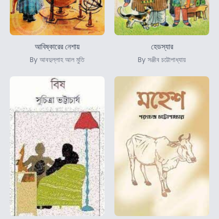
আবিষ্কারের নেশায়
হেডস্যার
By আবদুল্লাহ আল মুতি
By সঞ্জীব চট্টোপাধ্যায়