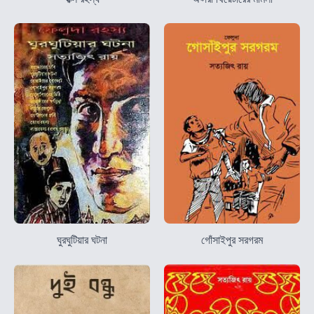
ঘুরঘুটিয়ার ঘটনা
গোঁসাইপুর সরগরম