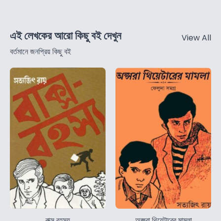
এই লেখকের আরো কিছু বই দেখুন
View All
বর্তমানে জনপ্রিয় কিছু বই
বাক্স রহস্য
অপ্সরা থিয়েটারের মামলা