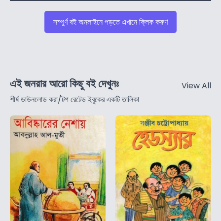
সম্পুর্ণ বই অনলাইনে পড়তে এখানে ক্লিক করুণ
এই জনরার আরো কিছু বই দেখুনঃ
View All
শীর্ষ ডাউনলোড করা/টপ রেটেড ইবুকের একটি তালিকা