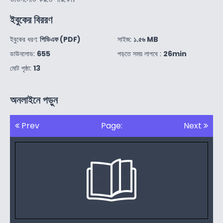
ইবুকের বিররণ
ইবুকের ধরণ:
পিডিএফ (PDF)
সাইজ:
১.৫৬ MB
ডাউনলোড:
655
পড়তে সময় লাগবে :
26min
মোট পৃষ্ঠা:
13
অনলাইনে পড়ুন
Prev
Page:
Next