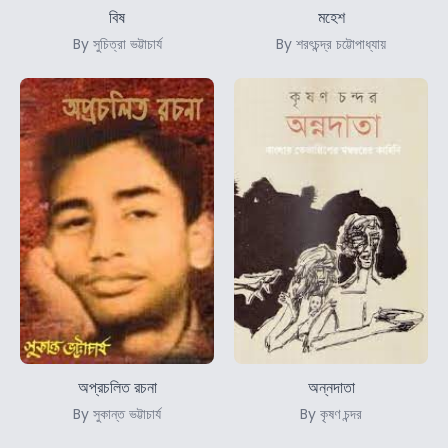
বিষ
মহেশ
By সুচিত্রা ভট্টাচার্য
By শরৎচন্দ্র চট্টোপাধ্যায়
অপ্রচলিত রচনা
অন্নদাতা
By সুকান্ত ভট্টাচার্য
By কৃষণ চন্দর