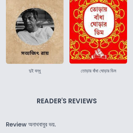
দুই বন্ধু
তোড়ায় বাঁধা ঘোড়ার ডিম
READER'S REVIEWS
Review অনাথবাবুর ভয়.