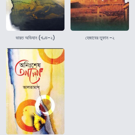
ভারত অভিযান (খণ্ড-২)
হেজাযের তুফান -২