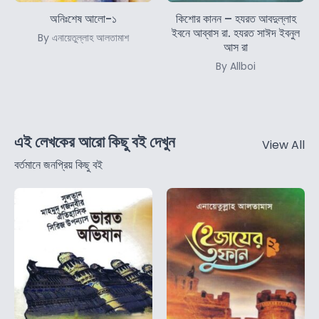
অনিঃশেষ আলো-১
কিশোর কানন – হযরত আবদুল্লাহ
ইবনে আব্বাস রা. হযরত সাঈদ ইবনুল
By এনায়েতুল্লাহ আলতামাশ
আস রা
By Allboi
এই লেখকের আরো কিছু বই দেখুন
View All
বর্তমানে জনপ্রিয় কিছু বই