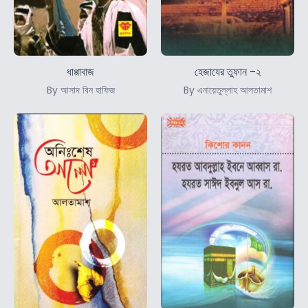
ধাপ্পাবাজ
হেজাযের তুফান -২
By আসাদ বিন হাফিজ
By এনায়েতুল্লাহ আলতামাশ