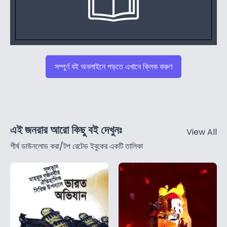
সম্পুর্ণ বই অনলাইনে পড়তে এখানে ক্লিক করুণ
এই জনরার আরো কিছু বই দেখুনঃ
View All
শীর্ষ ডাউনলোড করা/টপ রেটেড ইবুকের একটি তালিকা