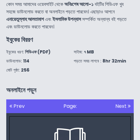
কোন সময় আমাদের ওয়েবসাইট থেকে
অনিঃশেষ আলো-১
বইটির পিডিএফ খুব
সহজে ডাউনলোড করতে বা অনলাইনে পড়তে পারবেন। এছাড়াও আপনে
এনায়েতুল্লাহ আলতামাশ
এবং
ইসলামিক উপন্যাস
সম্পর্কিত অন্যান্য বই পড়তে
এবং ডাউনলোড করতে পারবেন।
ইবুকের বিররণ
ইবুকের ধরণ:
পিডিএফ (PDF)
সাইজ:
৭ MB
ডাউনলোড:
114
পড়তে সময় লাগবে :
8hr 32min
মোট পৃষ্ঠা:
256
অনলাইনে পড়ুন
Prev
Page:
Next