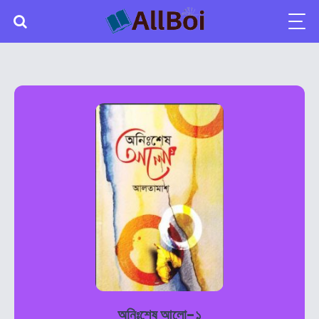
অনিঃশেষ আলো-১