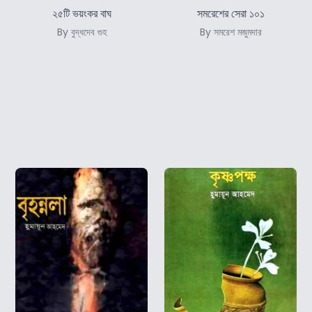
২৫টি ভয়ংকর বাঘ
সমরেশের সেরা ১০১
By বুদ্ধদেব গুহ
By সমরেশ মজুমদার