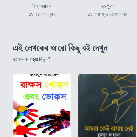
বিশ্বাসঘাতক
ভূত পুরাণ
By নারায়ণ সান্যাল
By তারাশঙ্কর বন্দ্যোপাধ্যায়
এই লেখকের আরো কিছু বই দেখুন
বর্তমানে জনপ্রিয় কিছু বই