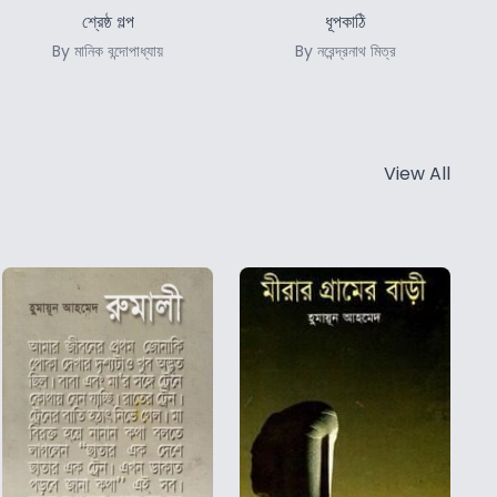
শ্রেষ্ঠ গল্প
ধূপকাঠি
By মানিক বন্দোপাধ্যায়
By নরেন্দ্রনাথ মিত্র
View All