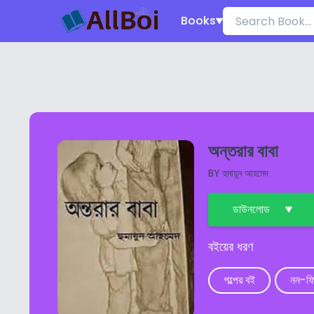
Books
অন্তরার বাবা
BY
হুমায়ূন আহমেদ
ডাউনলোড
বইয়ের ধরণ
গল্পের বই
নন-ফ