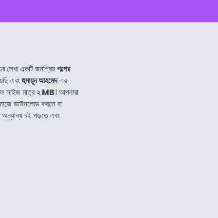
র লেখা একটি জনপ্রিয়
গল্পের
েছি এবং
হুমায়ূন আহমেদ
এর
ফ সাইজ মাত্র
২ MB
। আপনারা
 সহজে ডাউনলোড করতে বা
ত অন্যান্য বই পড়তে এবং