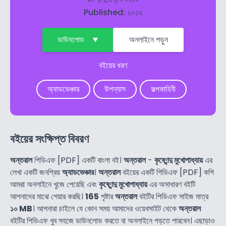
Published: ২০১২
ডাউনলোড
অনলাইনে পড়ুন
বইয়ের ধরণ
অ্যাডভেঞ্চার
উপন্যাস
কল্পকাহিনী
বইয়ের সংক্ষিপ্ত বিবরণ
অন্তরাল
পিডিএফ [PDF] একটি বাংলা বই।
অন্তরাল
-
কৃষ্ণেন্দু মুখোপাধ্যায়
এর
লেখা একটি জনপ্রিয়
অ্যাডভেঞ্চার
।
অন্তরাল
বইয়ের একটি পিডিএফ [PDF] কপি
আমরা অনলাইনে খুজে পেয়েছি এবং
কৃষ্ণেন্দু মুখোপাধ্যায়
এর অসাধারণ বইটি
আপনাদের মাঝে শেয়ার করছি।
165
পৃষ্টার
অন্তরাল
বইটির পিডিএফ সাইজ মাত্র
১০ MB
। আপনারা চাইলে যে কোন সময় আমাদের ওয়েবসাইট থেকে
অন্তরাল
বইটির পিডিএফ খুব সহজে ডাউনলোড করতে বা অনলাইনে পড়তে পারবেন। এছাড়াও