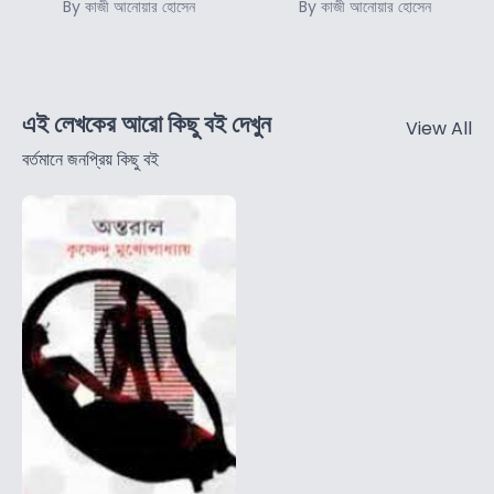
By কাজী আনোয়ার হোসেন
By কাজী আনোয়ার হোসেন
এই লেখকের আরো কিছু বই দেখুন
View All
বর্তমানে জনপ্রিয় কিছু বই