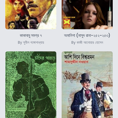
কাকাবাবু সমগ্র ৭
অমানিশা (মাসুদ রানা-২৫২-২৫৩)
By সুনীল গঙ্গোপাধ্যায়
By কাজী আনোয়ার হোসেন