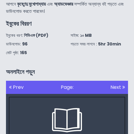
আপনে
কৃষ্ণেন্দু মুখোপাধ্যায়
এবং
অ্যাডভেঞ্চার
সম্পর্কিত অন্যান্য বই পড়তে এবং
ডাউনলোড করতে পারবেন।
ইবুকের বিররণ
ইবুকের ধরণ:
পিডিএফ (PDF)
সাইজ:
১০ MB
ডাউনলোড:
96
পড়তে সময় লাগবে :
5hr 30min
মোট পৃষ্ঠা:
165
অনলাইনে পড়ুন
Prev
Page:
Next