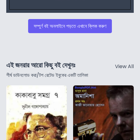
সম্পুর্ণ বই অনলাইনে পড়তে এখানে ক্লিক করুণ
এই জনরার আরো কিছু বই দেখুনঃ
View All
শীর্ষ ডাউনলোড করা/টপ রেটেড ইবুকের একটি তালিকা