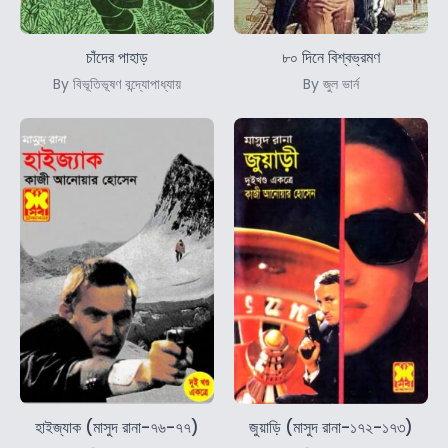
চাঁদের পাহাড়
৮০ দিনে বিশ্বভ্রমণ
By বিভূতিভূষণ বন্দ্যোপাধ্যায়
By জুল ভার্ন
হাইজ্যাক (মাসুদ রানা-৭৬-৭৭)
জুয়াড়ি (মাসুদ রানা-১৭২-১৭৩)