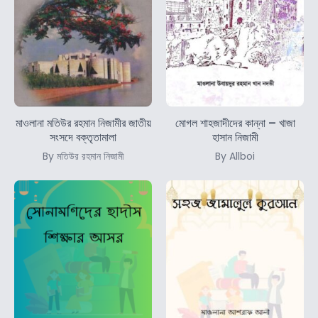
মাওলানা মতিউর রহমান নিজামীর জাতীয়
মোগল শাহজাদীদের কান্না – খাজা
সংসদে বক্তৃতামালা
হাসান নিজামী
By মতিউর রহমান নিজামী
By Allboi