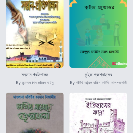
সন্তান প্রতিপালন
কুইজ প্রশ্নোত্তর
By মুহাম্মদ বিন জামিল যাইনু
By শাইখ আব্দুল হামীদ ফাইযী আল-মাদানী