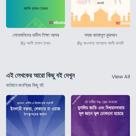
সোনামনিদের হাদীস শিক্ষা আসর
সহজ জামালুল কুরআন
By আলী হাসান তৈয়ব
By মাওলানা আশরাফ আলী থানভী
এই লেখকের আরো কিছু বই দেখুন
View All
বর্তমানে জনপ্রিয় কিছু বই