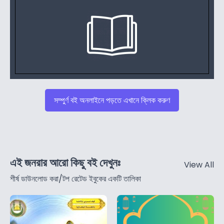
সম্পুর্ণ বই অনলাইনে পড়তে এখানে ক্লিক করুণ
এই জনরার আরো কিছু বই দেখুনঃ
View All
শীর্ষ ডাউনলোড করা/টপ রেটেড ইবুকের একটি তালিকা