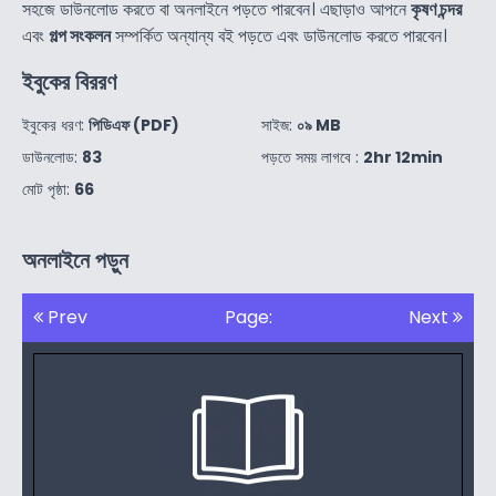
সহজে ডাউনলোড করতে বা অনলাইনে পড়তে পারবেন। এছাড়াও আপনে
কৃষণ চন্দর
এবং
গল্প সংকলন
সম্পর্কিত অন্যান্য বই পড়তে এবং ডাউনলোড করতে পারবেন।
ইবুকের বিররণ
ইবুকের ধরণ:
পিডিএফ (PDF)
সাইজ:
০৯ MB
ডাউনলোড:
83
পড়তে সময় লাগবে :
2hr 12min
মোট পৃষ্ঠা:
66
অনলাইনে পড়ুন
Prev
Page:
Next