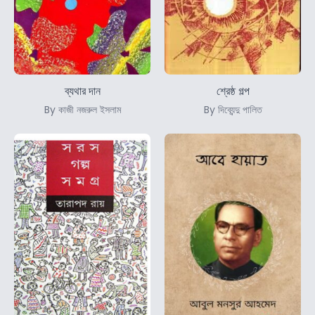
ব্যথার দান
শ্রেষ্ঠ গল্প
By কাজী নজরুল ইসলাম
By দিব্যেন্দু পালিত