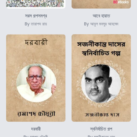
সরস গল্পসমগ্র
আবে হায়াত
By তারাপদ রায়
By আবুল মনসুর আহমেদ
দরবারী
স্বনির্বাচিত গল্প