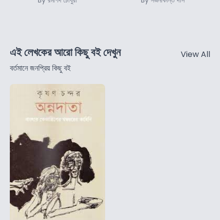
By রমাপদ চৌধুরী
By সজনীকান্ত দাস
এই লেখকের আরো কিছু বই দেখুন
View All
বর্তমানে জনপ্রিয় কিছু বই