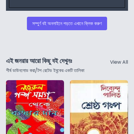
সম্পুর্ণ বই অনলাইনে পড়তে এখানে ক্লিক করুণ
এই জনরার আরো কিছু বই দেখুনঃ
View All
শীর্ষ ডাউনলোড করা/টপ রেটেড ইবুকের একটি তালিকা