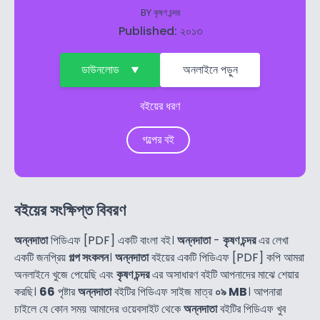
BY
কৃষণ চন্দর
Published: ২০১৩
ডাউনলোড
অনলাইনে পড়ুন
বইয়ের ধরণ
গল্পের বই
বইয়ের সংক্ষিপ্ত বিবরণ
অন্নদাতা
পিডিএফ [PDF] একটি বাংলা বই।
অন্নদাতা
-
কৃষণ চন্দর
এর লেখা
একটি জনপ্রিয়
গল্প সংকলন
।
অন্নদাতা
বইয়ের একটি পিডিএফ [PDF] কপি আমরা
অনলাইনে খুজে পেয়েছি এবং
কৃষণ চন্দর
এর অসাধারণ বইটি আপনাদের মাঝে শেয়ার
করছি।
66
পৃষ্টার
অন্নদাতা
বইটির পিডিএফ সাইজ মাত্র
০৯ MB
। আপনারা
চাইলে যে কোন সময় আমাদের ওয়েবসাইট থেকে
অন্নদাতা
বইটির পিডিএফ খুব