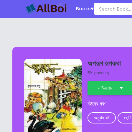
Books
অপরূপ রূপকথা
BY
বুদ্ধদেব বসু
ডাউনলোড
বইয়ের ধরণ
অনুবাদ বই
ছোটদ