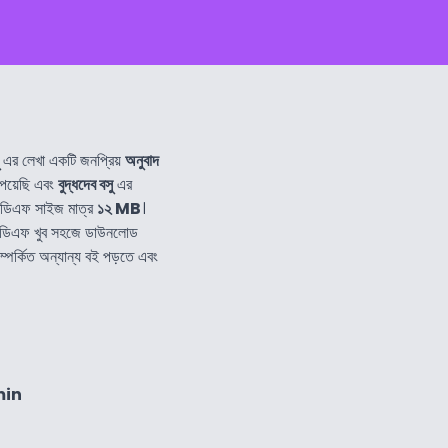
এর লেখা একটি জনপ্রিয়
অনুবাদ
েয়েছি এবং
বুদ্ধদেব বসু
এর
িডিএফ সাইজ মাত্র
১২ MB
।
িডিএফ খুব সহজে ডাউনলোড
্পর্কিত অন্যান্য বই পড়তে এবং
min