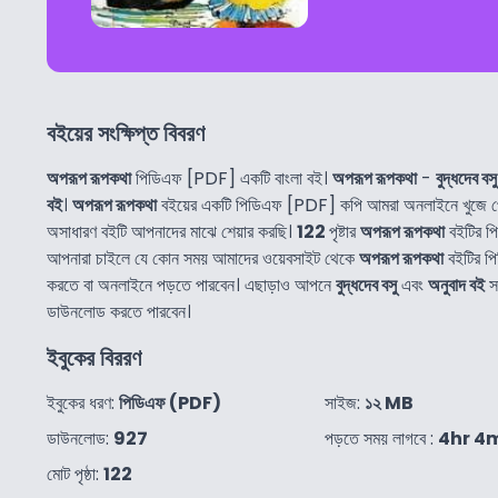
বইয়ের সংক্ষিপ্ত বিবরণ
অপরূপ রূপকথা
পিডিএফ [PDF] একটি বাংলা বই।
অপরূপ রূপকথা
-
বুদ্ধদেব বসু
বই
।
অপরূপ রূপকথা
বইয়ের একটি পিডিএফ [PDF] কপি আমরা অনলাইনে খুজে প
অসাধারণ বইটি আপনাদের মাঝে শেয়ার করছি।
122
পৃষ্টার
অপরূপ রূপকথা
বইটির প
আপনারা চাইলে যে কোন সময় আমাদের ওয়েবসাইট থেকে
অপরূপ রূপকথা
বইটির প
করতে বা অনলাইনে পড়তে পারবেন। এছাড়াও আপনে
বুদ্ধদেব বসু
এবং
অনুবাদ বই
সম
ডাউনলোড করতে পারবেন।
ইবুকের বিররণ
ইবুকের ধরণ:
পিডিএফ (PDF)
সাইজ:
১২ MB
ডাউনলোড:
927
পড়তে সময় লাগবে :
4hr 4
মোট পৃষ্ঠা:
122