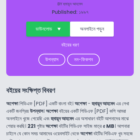
BY
হুমায়ূন আহমেদ
Published: ১৯৯৭
ডাউনলোড
অনলাইনে পড়ুন
বইয়ের ধরণ
উপন্যাস
নন-ফিকশন
বইয়ের সংক্ষিপ্ত বিবরণ
অপেক্ষা
পিডিএফ [PDF] একটি বাংলা বই।
অপেক্ষা
-
হুমায়ূন আহমেদ
এর লেখা
একটি জনপ্রিয়
উপন্যাস
।
অপেক্ষা
বইয়ের একটি পিডিএফ [PDF] কপি আমরা
অনলাইনে খুজে পেয়েছি এবং
হুমায়ূন আহমেদ
এর অসাধারণ বইটি আপনাদের মাঝে
শেয়ার করছি।
221
পৃষ্টার
অপেক্ষা
বইটির পিডিএফ সাইজ মাত্র
৫ MB
। আপনারা
চাইলে যে কোন সময় আমাদের ওয়েবসাইট থেকে
অপেক্ষা
বইটির পিডিএফ খুব সহজে