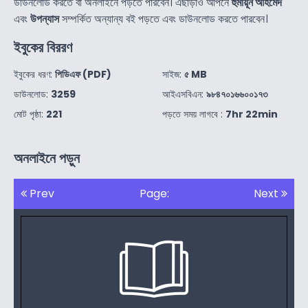
ডাউনলোড করতে বা অনলাইনে পড়তে পারবেন। এছাড়াও আপনে
হুমায়ূন আহমেদ
এবং
উপন্যাস
সম্পর্কিত অন্যান্য বই পড়তে এবং ডাউনলোড করতে পারবেন।
ইবুকের বিররণ
ইবুকের ধরণ:
পিডিএফ (PDF)
সাইজ:
৫ MB
ডাউনলোড:
3259
আইএসবিএন:
৯৮৪৭০১৬৬০০১৭৩
মোট পৃষ্ঠা:
221
পড়তে সময় লাগবে :
7hr 22min
অনলাইনে পড়ুন
Prev
Page:
Next