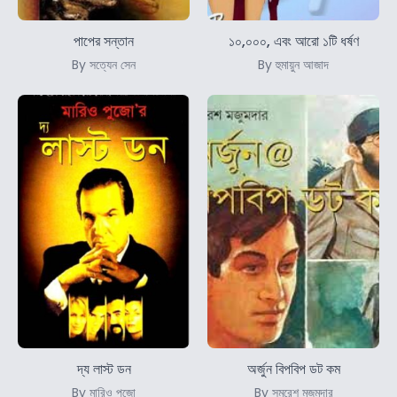
পাপের সন্তান
১০,০০০, এবং আরো ১টি ধর্ষণ
By সত্যেন সেন
By হুমায়ুন আজাদ
দ্য লাস্ট ডন
অর্জুন বিপবিপ ডট কম
By মারিও পুজো
By সমরেশ মজুমদার