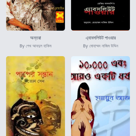
অন্তরা
এ্যাবসলিউট পাওয়ার
By শেখ আবদুল হাকিম
By মোহাম্মদ নাজিম উদ্দিন