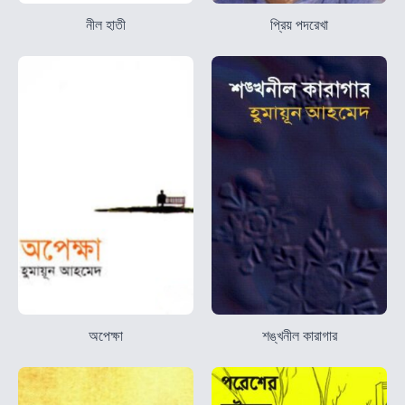
নীল হাতী
প্রিয় পদরেখা
অপেক্ষা
শঙ্খনীল কারাগার