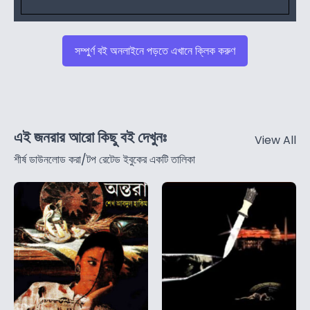
সম্পুর্ণ বই অনলাইনে পড়তে এখানে ক্লিক করুণ
এই জনরার আরো কিছু বই দেখুনঃ
View All
শীর্ষ ডাউনলোড করা/টপ রেটেড ইবুকের একটি তালিকা