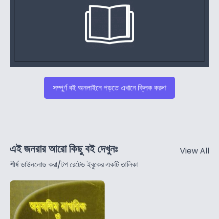
সম্পুর্ণ বই অনলাইনে পড়তে এখানে ক্লিক করুণ
এই জনরার আরো কিছু বই দেখুনঃ
View All
শীর্ষ ডাউনলোড করা/টপ রেটেড ইবুকের একটি তালিকা