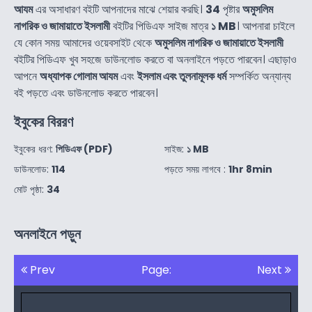
আযম
এর অসাধারণ বইটি আপনাদের মাঝে শেয়ার করছি।
34
পৃষ্টার
অমুসলিম
নাগরিক ও জামায়াতে ইসলামী
বইটির পিডিএফ সাইজ মাত্র
১ MB
। আপনারা চাইলে
যে কোন সময় আমাদের ওয়েবসাইট থেকে
অমুসলিম নাগরিক ও জামায়াতে ইসলামী
বইটির পিডিএফ খুব সহজে ডাউনলোড করতে বা অনলাইনে পড়তে পারবেন। এছাড়াও
আপনে
অধ্যাপক গোলাম আযম
এবং
ইসলাম এবং তুলনামূলক ধর্ম
সম্পর্কিত অন্যান্য
বই পড়তে এবং ডাউনলোড করতে পারবেন।
ইবুকের বিররণ
ইবুকের ধরণ:
পিডিএফ (PDF)
সাইজ:
১ MB
ডাউনলোড:
114
পড়তে সময় লাগবে :
1hr 8min
মোট পৃষ্ঠা:
34
অনলাইনে পড়ুন
Prev
Page:
Next