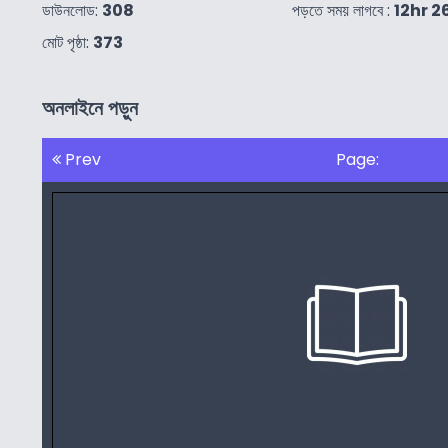
ডাউনলোড:
308
পড়তে সময় লাগবে :
12hr 
মোট পৃষ্ঠা:
373
অনলাইনে পড়ুন
Prev
Page: