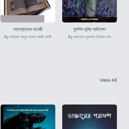
মধ্যপ্রাচ্যের ডায়েরী
মুসলিম ভূমির প্রতিরক্ষা
By সাইয়েদ আবুল হাসান আলী নদভী
By মাওলানা মুহাম্মাদ ইসহাক খান
View All