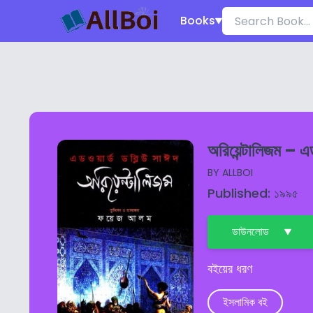
Books
অরিয়েন্টালিজম – এ
BY
ALLBOI
Published: ১৯৯৫
ডাউনলোড
বইয়ের ধরণ
ইসলামিক বই