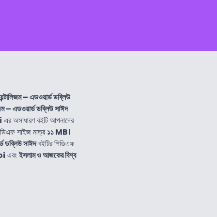
়েন্টালিজম – এডওয়ার্ড ডব্লিউ
িজম – এডওয়ার্ড ডব্লিউ সাঈদ
i
এর অসাধারণ বইটি আপনাদের
িডিএফ সাইজ মাত্র
১১ MB
।
র্ড ডব্লিউ সাঈদ
বইটির পিডিএফ
oi
এবং
ইসলাম ও আজকের বিশ্ব