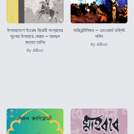
উপমহাদেশে ইংরেজ বিরোধী সংগ্রামের
অরিয়েন্টালিজম – এডওয়ার্ড ডব্লিউ
সূচনায় উলামায়ে কেরাম – আবদুল
সাঈদ
মান্নান তালিব
By Allboi
By Allboi