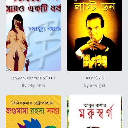
১০,০০০, এবং আরো ১টি ধর্ষণ
দ্য লাস্ট ডন
By হুমায়ুন আজাদ
By মারিও পুজো