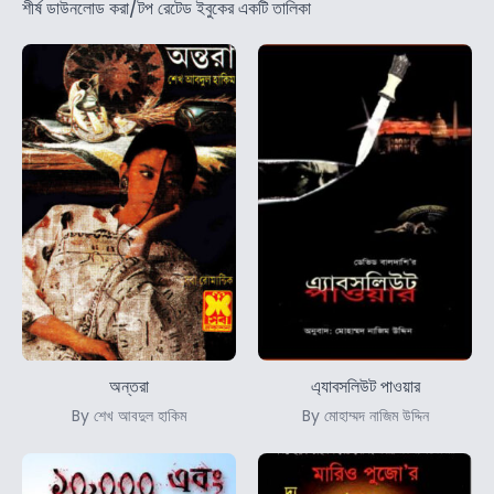
শীর্ষ ডাউনলোড করা/টপ রেটেড ইবুকের একটি তালিকা
অন্তরা
এ্যাবসলিউট পাওয়ার
By শেখ আবদুল হাকিম
By মোহাম্মদ নাজিম উদ্দিন