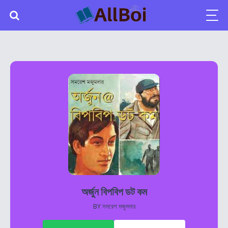
অর্জুন বিপবিপ ডট কম
BY
সমরেশ মজুমদার