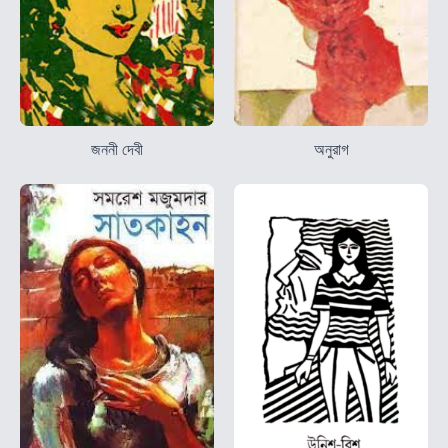
জননী দেবী
অনুরাগ