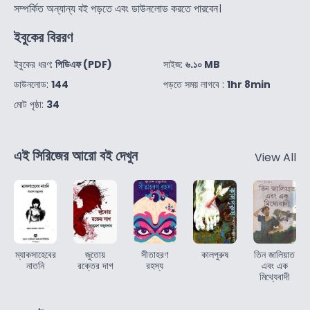
সম্পর্কিত অন্যান্য বই পড়তে এবং ডাউনলোড করতে পারবেন।
ইবুকের বিররণ
ইবুকের ধরণ:
পিডিএফ (PDF)
সাইজ:
৬.১০ MB
ডাউনলোড:
144
পড়তে সময় লাগবে :
1hr 8min
মোট পৃষ্ঠা:
34
এই সিরিজের আরো বই দেখুন
View All
ম্যাকসাহেবের
জুতোয়
সীতাহরণ
কালপুরুষ
তিন জালিয়াত
নাতনি
রক্তের দাগ
রহস্য
এবং এক
মিথ্যেবাদী