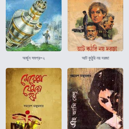
অর্জুন সমগ্র-২
আট কুঠুরি নয় দরজা