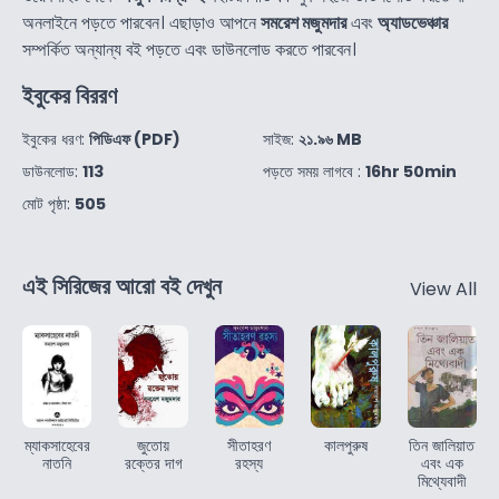
অনলাইনে পড়তে পারবেন। এছাড়াও আপনে
সমরেশ মজুমদার
এবং
অ্যাডভেঞ্চার
সম্পর্কিত অন্যান্য বই পড়তে এবং ডাউনলোড করতে পারবেন।
ইবুকের বিররণ
ইবুকের ধরণ:
পিডিএফ (PDF)
সাইজ:
২১.৯৬ MB
ডাউনলোড:
113
পড়তে সময় লাগবে :
16hr 50min
মোট পৃষ্ঠা:
505
এই সিরিজের আরো বই দেখুন
View All
ম্যাকসাহেবের
জুতোয়
সীতাহরণ
কালপুরুষ
তিন জালিয়াত
নাতনি
রক্তের দাগ
রহস্য
এবং এক
মিথ্যেবাদী