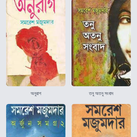
অনুরাগ
তনু অতনু সংবাদ