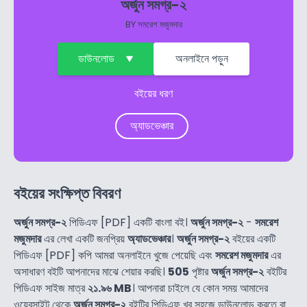
অর্জুন সমগ্র-২
BY
সমরেশ মজুমদার
ডাউনলোড
অনলাইনে পড়ুন
বইয়ের ধরণ
অ্যাডভেঞ্চার
বইয়ের সংক্ষিপ্ত বিবরণ
অর্জুন সমগ্র-২
পিডিএফ [PDF] একটি বাংলা বই।
অর্জুন সমগ্র-২
-
সমরেশ
মজুমদার
এর লেখা একটি জনপ্রিয়
অ্যাডভেঞ্চার
।
অর্জুন সমগ্র-২
বইয়ের একটি
পিডিএফ [PDF] কপি আমরা অনলাইনে খুজে পেয়েছি এবং
সমরেশ মজুমদার
এর
অসাধারণ বইটি আপনাদের মাঝে শেয়ার করছি।
505
পৃষ্টার
অর্জুন সমগ্র-২
বইটির
পিডিএফ সাইজ মাত্র
২১.৯৬ MB
। আপনারা চাইলে যে কোন সময় আমাদের
ওয়েবসাইট থেকে
অর্জুন সমগ্র-২
বইটির পিডিএফ খুব সহজে ডাউনলোড করতে বা