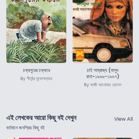
চক্রপুরের চক্করে
চাই সাম্রাজ্য (মাসুদ
রানা-১৯৬৬-১৯৬৭)
By শীর্ষেন্দু মুখোপাধ্যায়
By কাজী আনোয়ার হোসেন
এই লেখকের আরো কিছু বই দেখুন
View All
বর্তমানে জনপ্রিয় কিছু বই