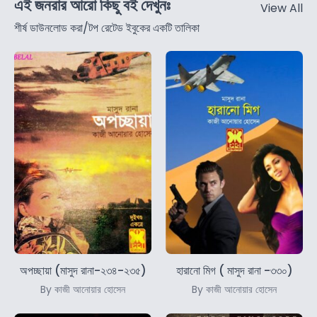
এই জনরার আরো কিছু বই দেখুনঃ
View All
শীর্ষ ডাউনলোড করা/টপ রেটেড ইবুকের একটি তালিকা
অপচ্ছায়া (মাসুদ রানা-২৩৪-২৩৫)
হারানো মিগ ( মাসুদ রানা -৩৩০)
By কাজী আনোয়ার হোসেন
By কাজী আনোয়ার হোসেন