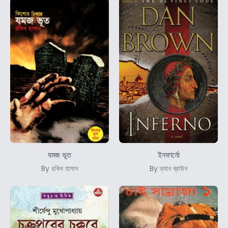
যমজ ভূত
ইনফার্নো
By রকিব হাসান
By ড্যান ব্রাউন