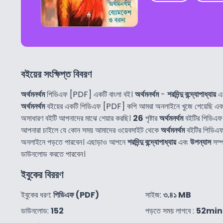
বইয়ের সংক্ষিপ্ত বিবরণ
অর্থমনর্থম
পিডিএফ [PDF] একটি বাংলা বই।
অর্থমনর্থম
-
শরদিন্দু বন্দ্যোপাধ্যায়
এর
অর্থমনর্থম
বইয়ের একটি পিডিএফ [PDF] কপি আমরা অনলাইনে খুজে পেয়েছি এ
অসাধারণ বইটি আপনাদের মাঝে শেয়ার করছি।
26
পৃষ্টার
অর্থমনর্থম
বইটির পিডিএফ
আপনারা চাইলে যে কোন সময় আমাদের ওয়েবসাইট থেকে
অর্থমনর্থম
বইটির পিডিএফ
অনলাইনে পড়তে পারবেন। এছাড়াও আপনে
শরদিন্দু বন্দ্যোপাধ্যায়
এবং
উপন্যাস
সম্প
ডাউনলোড করতে পারবেন।
ইবুকের বিররণ
ইবুকের ধরণ:
পিডিএফ (PDF)
সাইজ:
৩.৪১ MB
ডাউনলোড:
152
পড়তে সময় লাগবে :
52min