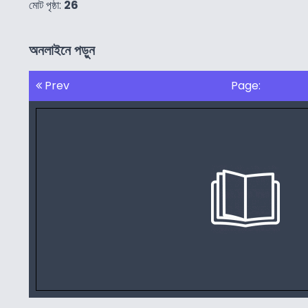
মোট পৃষ্ঠা:
26
অনলাইনে পড়ুন
Prev
Page: