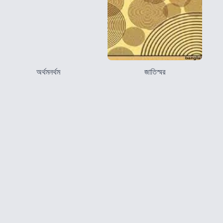
অর্থমনর্থম
জাতিস্মর