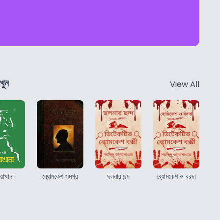
খুন
View All
য়াখানা
ব্যোমকেশ সমগ্র
ছলনার ছন্দ
ব্যোমকেশ ও বরদা