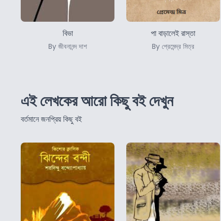
বিভা
পা বাড়ালেই রাস্তা
By জীবনানন্দ দাশ
By প্রেমেন্দ্র মিত্র
এই লেখকের আরো কিছু বই দেখুন
বর্তমানে জনপ্রিয় কিছু বই