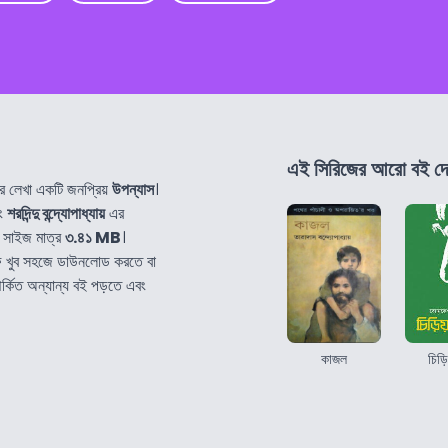
এই সিরিজের আরো বই দে
 লেখা একটি জনপ্রিয়
উপন্যাস
।
বং
শরদিন্দু বন্দ্যোপাধ্যায়
এর
 সাইজ মাত্র
৩.৪১ MB
।
 খুব সহজে ডাউনলোড করতে বা
র্কিত অন্যান্য বই পড়তে এবং
কাজল
চিড়ি