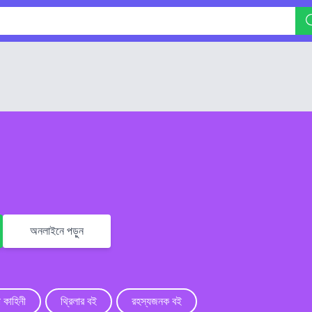
অনলাইনে পড়ুন
া কাহিনী
থ্রিলার বই
রহস্যজনক বই