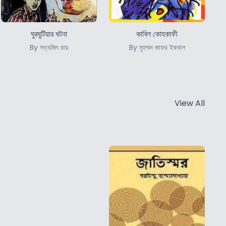
ঘুরঘুটিয়ার ঘটনা
কাবিল কোহকাফী
By সত্যজিৎ রায়
By মুহম্মদ জাফর ইকবাল
View All