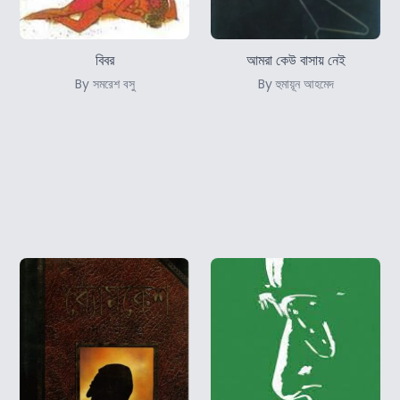
বিবর
আমরা কেউ বাসায় নেই
By সমরেশ বসু
By হুমায়ূন আহমেদ