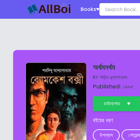
Books
অর্থমনর্থম
BY
শরদিন্দু বন্দ্যোপাধ্যায়
Published: ১৯৯৫
ডাউনলোড
বইয়ের ধরণ
উপন্যাস
গোয়েন্দ