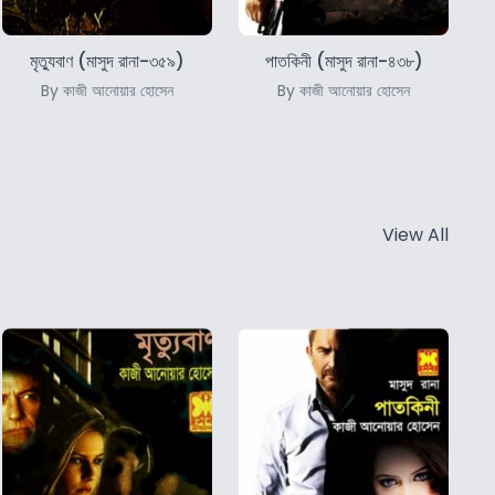
মৃত্যুবাণ (মাসুদ রানা-৩৫৯)
পাতকিনী (মাসুদ রানা-৪৩৮)
By কাজী আনোয়ার হোসেন
By কাজী আনোয়ার হোসেন
View All