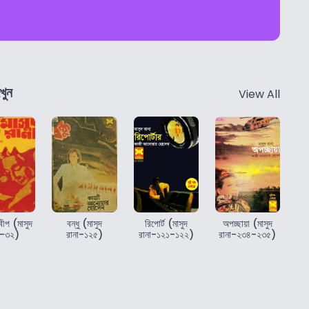
খুন
View All
বীপ (মাসুদ
বন্ধু (মাসুদ
রিপোর্ট (মাসুদ
অপচ্ছায়া (মাসুদ
া-৩২)
রানা-১২৫)
রানা-১২১-১২২)
রানা-২৩৪-২৩৫)