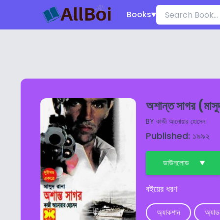
Books
অশান্ত সাগর (মাস
BY
কাজী আনোয়ার হোসেন
Published: ১৯৯২
ডাউনলোড
বইয়ের ধরণ
অ্যাকশান
অ্যাড