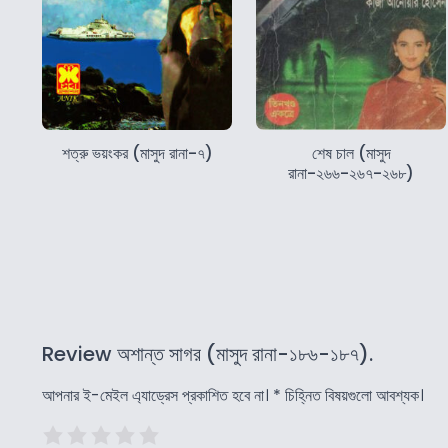
শত্রু ভয়ংকর (মাসুদ রানা-৭)
শেষ চাল (মাসুদ
রানা-২৬৬-২৬৭-২৬৮)
Review অশান্ত সাগর (মাসুদ রানা-১৮৬-১৮৭).
আপনার ই-মেইল এ্যাড্রেস প্রকাশিত হবে না।
*
চিহ্নিত বিষয়গুলো আবশ্যক।