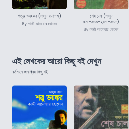
শত্রু ভয়ংকর (মাসুদ রানা-৭)
শেষ চাল (মাসুদ
রানা-২৬৬-২৬৭-২৬৮)
By কাজী আনোয়ার হোসেন
By কাজী আনোয়ার হোসেন
এই লেখকের আরো কিছু বই দেখুন
বর্তমানে জনপ্রিয় কিছু বই