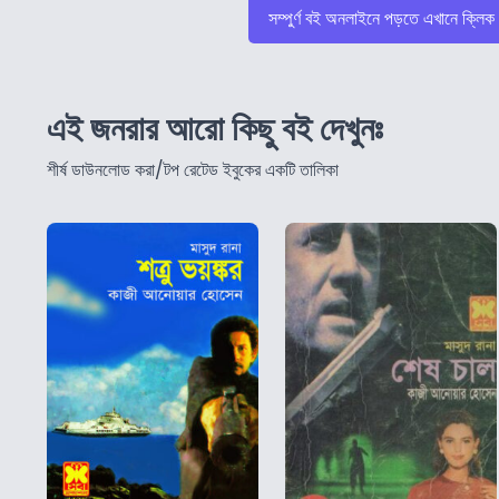
সম্পুর্ণ বই অনলাইনে পড়তে এখানে ক্লিক
এই জনরার আরো কিছু বই দেখুনঃ
শীর্ষ ডাউনলোড করা/টপ রেটেড ইবুকের একটি তালিকা