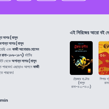
এই সিরিজের আরো বই দে
ত সাগর (মাসুদ
অশান্ত সাগর (মাসুদ
য়েছি এবং
কাজী আনোয়ার হোসেন
ুদ রানা-১৮৬-১৮৭)
বইটির
াইট থেকে
অশান্ত সাগর (মাসুদ
তে পারবেন। এছাড়াও আপনে
কাজী
তে পারবেন।
ট্রেজার হাণ্টার
পিশাচ দ্
(মাসুদ
রান
রানা-৪২১-৪২২)
8min