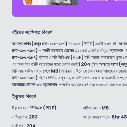
বইয়ের সংক্ষিপ্ত বিবরণ
অশান্ত সাগর (মাসুদ রানা-১৮৬-১৮৭)
পিডিএফ [PDF] একটি বাংলা বই।
অশান্
রানা-১৮৬-১৮৭)
-
কাজী আনোয়ার হোসেন
এর লেখা একটি জনপ্রিয়
অ্যাকশান
।
রানা-১৮৬-১৮৭)
বইয়ের একটি পিডিএফ [PDF] কপি আমরা অনলাইনে খুজে পে
এর অসাধারণ বইটি আপনাদের মাঝে শেয়ার করছি।
204
পৃষ্টার
অশান্ত সাগর (মাস
পিডিএফ সাইজ মাত্র
১৩.৭ MB
। আপনারা চাইলে যে কোন সময় আমাদের ওয়েবস
রানা-১৮৬-১৮৭)
বইটির পিডিএফ খুব সহজে ডাউনলোড করতে বা অনলাইনে পড়
আনোয়ার হোসেন
এবং
অ্যাকশান
সম্পর্কিত অন্যান্য বই পড়তে এবং ডাউনলোড কর
ইবুকের বিররণ
ইবুকের ধরণ:
পিডিএফ (PDF)
সাইজ:
১৩.৭ MB
ডাউনলোড:
283
পড়তে সময় লাগবে :
6hr 4
মোট পৃষ্ঠা:
204