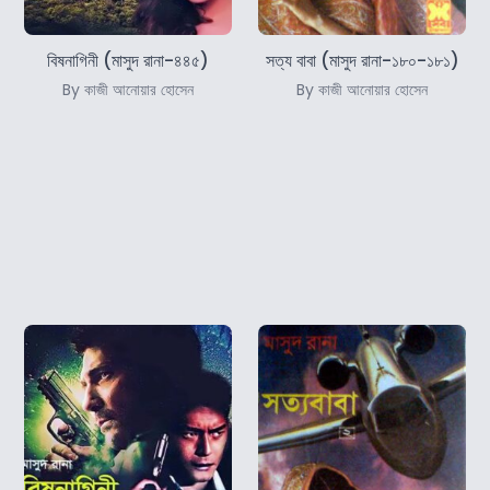
বিষনাগিনী (মাসুদ রানা-৪৪৫)
সত্য বাবা (মাসুদ রানা-১৮০-১৮১)
By কাজী আনোয়ার হোসেন
By কাজী আনোয়ার হোসেন