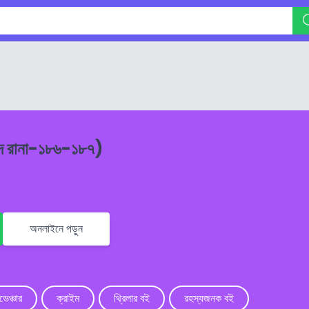
ুদ রানা-১৮৬-১৮৭)
অনলাইনে পড়ুন
ভেঞ্চার
ক্রাইম
থ্রিলার বই
রহস্যজনক বই