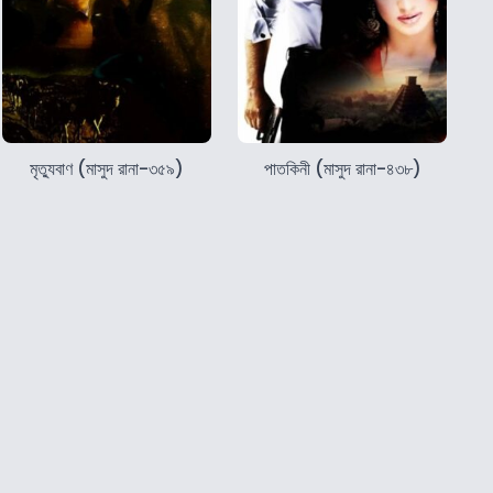
মৃত্যুবাণ (মাসুদ রানা-৩৫৯)
পাতকিনী (মাসুদ রানা-৪৩৮)