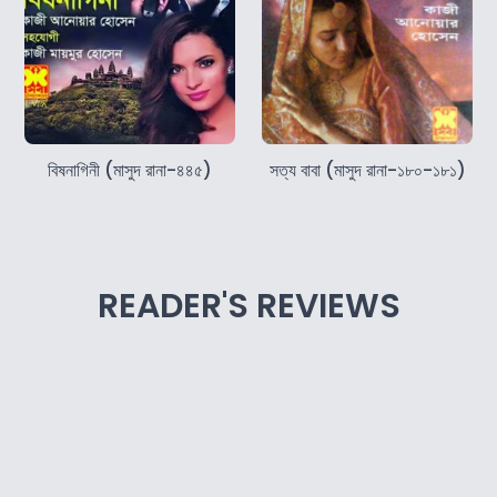
বিষনাগিনী (মাসুদ রানা-৪৪৫)
সত্য বাবা (মাসুদ রানা-১৮০-১৮১)
READER'S REVIEWS