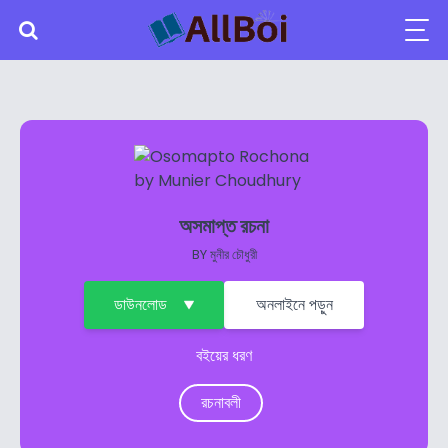
অসমাপ্ত রচনা
BY
মুনীর চৌধুরী
ডাউনলোড
অনলাইনে পড়ুন
বইয়ের ধরণ
রচনাবলী