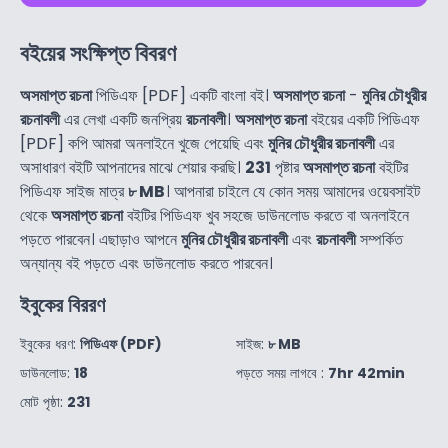
বইয়ের সংক্ষিপ্ত বিবরণ
অসমাপ্ত রচনা
পিডিএফ [PDF] একটি বাংলা বই।
অসমাপ্ত রচনা
-
মুনির চৌধুরীর
রচনাবলী
এর লেখা একটি জনপ্রিয়
রচনাবলী
।
অসমাপ্ত রচনা
বইয়ের একটি পিডিএফ
[PDF] কপি আমরা অনলাইনে খুজে পেয়েছি এবং
মুনির চৌধুরীর রচনাবলী
এর
অসাধারণ বইটি আপনাদের মাঝে শেয়ার করছি।
231
পৃষ্টার
অসমাপ্ত রচনা
বইটির
পিডিএফ সাইজ মাত্র
৮ MB
। আপনারা চাইলে যে কোন সময় আমাদের ওয়েবসাইট
থেকে
অসমাপ্ত রচনা
বইটির পিডিএফ খুব সহজে ডাউনলোড করতে বা অনলাইনে
পড়তে পারবেন। এছাড়াও আপনে
মুনির চৌধুরীর রচনাবলী
এবং
রচনাবলী
সম্পর্কিত
অন্যান্য বই পড়তে এবং ডাউনলোড করতে পারবেন।
ইবুকের বিররণ
ইবুকের ধরণ:
পিডিএফ (PDF)
সাইজ:
৮ MB
ডাউনলোড:
18
পড়তে সময় লাগবে :
7hr 42min
মোট পৃষ্ঠা:
231