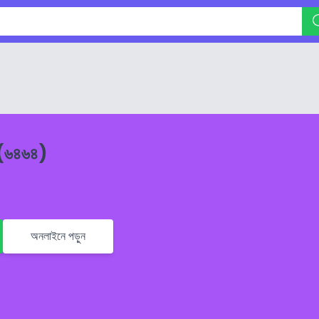
িং (৬৪৬৪)
অনলাইনে পড়ুন