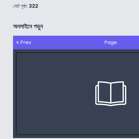
মোট পৃষ্ঠা:
322
অনলাইনে পড়ুন
Prev
Page: