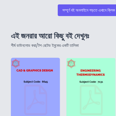
সম্পুর্ণ বই অনলাইনে পড়তে এখানে ক্লিক
এই জনরার আরো কিছু বই দেখুনঃ
শীর্ষ ডাউনলোড করা/টপ রেটেড ইবুকের একটি তালিকা