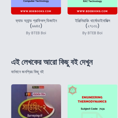
ক্যাড অ্যান্ড গ্রাফিকস্‌ ডিজাইন
ইঞ্জিনিয়ারিং থার্মোডাইনামিক্স
(৬৬৪৫)
(২৭১৩১)
By BTEB Boi
By BTEB Boi
এই লেখকের আরো কিছু বই দেখুন
বর্তমানে জনপ্রিয় কিছু বই