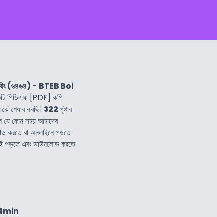
ভেয়িং (৬৪৬৪)
-
BTEB Boi
টি পিডিএফ [PDF] কপি
াঝে শেয়ার করছি।
322
পৃষ্টার
লে যে কোন সময় আমাদের
োড করতে বা অনলাইনে পড়তে
য বই পড়তে এবং ডাউনলোড করতে
44min