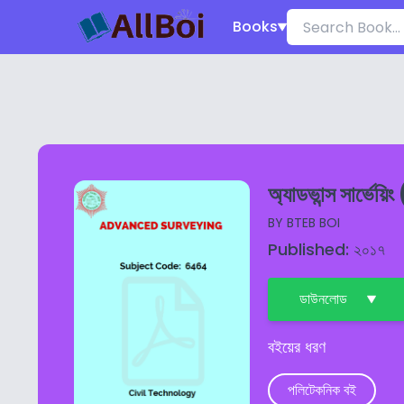
Books
অ্যাডভান্স সার্ভেয়
BY
BTEB BOI
Published: ২০১৭
ডাউনলোড
বইয়ের ধরণ
পলিটেকনিক বই