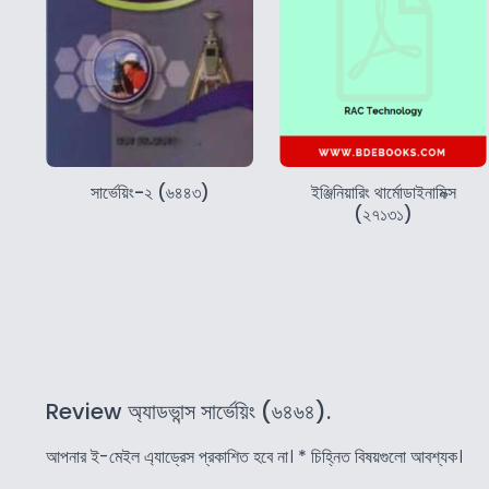
সার্ভেয়িং-২ (৬৪৪৩)
ইঞ্জিনিয়ারিং থার্মোডাইনামিক্স
(২৭১৩১)
Review অ্যাডভান্স সার্ভেয়িং (৬৪৬৪).
আপনার ই-মেইল এ্যাড্রেস প্রকাশিত হবে না।
*
চিহ্নিত বিষয়গুলো আবশ্যক।