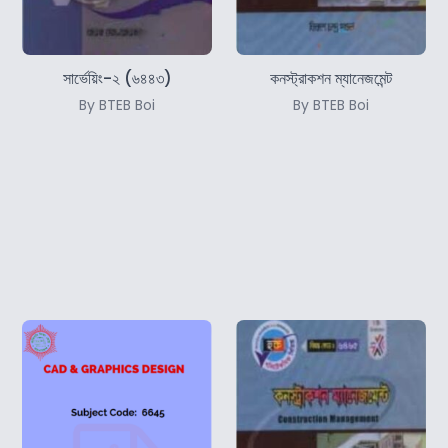
সার্ভেয়িং-২ (৬৪৪৩)
কনস্ট্রাকশন ম্যানেজমেন্ট
By BTEB Boi
By BTEB Boi