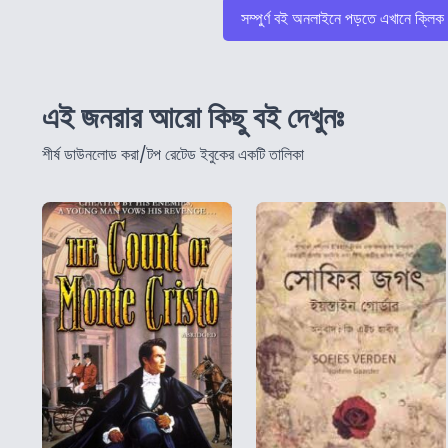
সম্পুর্ণ বই অনলাইনে পড়তে এখানে ক্লিক
এই জনরার আরো কিছু বই দেখুনঃ
শীর্ষ ডাউনলোড করা/টপ রেটেড ইবুকের একটি তালিকা