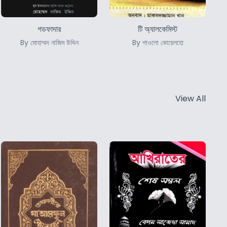
গডফাদার
টি অ্যালকেমিস্ট
By মোহাম্মদ নাজিম উদ্দিন
By পাওলো কোয়েলহো
View All