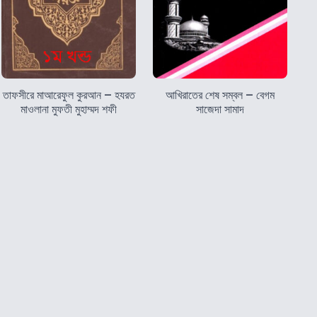
তাফসীরে মাআরেফুল কুরআন – হযরত
আখিরাতের শেষ সম্বল – বেগম
মাওলানা মুফতী মুহাম্মদ শফী
সাজেদা সামাদ