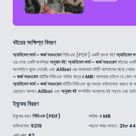
বইয়ের সংক্ষিপ্ত বিবরণ
অ্যানিমেল ফার্ম – জর্জ অরওয়েল
পিডিএফ [PDF] একটি বাংলা বই।
অ্যানিমেল ফা
এর লেখা একটি জনপ্রিয়
অনুবাদ বই
।
অ্যানিমেল ফার্ম – জর্জ অরওয়েল
বইয়ের একট
অনলাইনে খুজে পেয়েছি এবং
Allboi
এর অসাধারণ বইটি আপনাদের মাঝে শেয়ার
– জর্জ অরওয়েল
বইটির পিডিএফ সাইজ মাত্র
৪ MB
। আপনারা চাইলে যে কোন 
অ্যানিমেল ফার্ম – জর্জ অরওয়েল
বইটির পিডিএফ খুব সহজে ডাউনলোড করতে বা অ
এছাড়াও আপনে
Allboi
এবং
অনুবাদ বই
সম্পর্কিত অন্যান্য বই পড়তে এবং ড
ইবুকের বিররণ
ইবুকের ধরণ:
পিডিএফ (PDF)
সাইজ:
৪ MB
ডাউনলোড:
5215
পড়তে সময় লাগবে :
2hr 4
মোট পৃষ্ঠা:
82