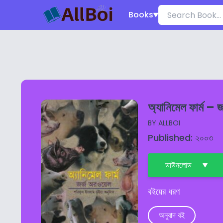
Books
অ্যানিমেল ফার্ম – 
BY
ALLBOI
Published: ২০০৩
ডাউনলোড
বইয়ের ধরণ
অনুবাদ বই