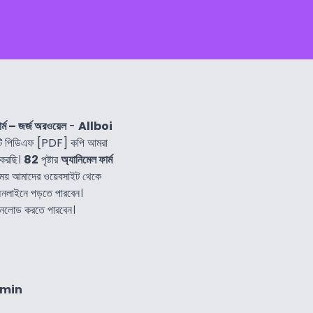
র্ম – জর্জ অরওয়েল
-
Allboi
ি পিডিএফ [PDF] কপি আমরা
 করছি।
82
পৃষ্টার
অ্যানিমেল ফার্ম
সময় আমাদের ওয়েবসাইট থেকে
নলাইনে পড়তে পারবেন।
াউনলোড করতে পারবেন।
4min