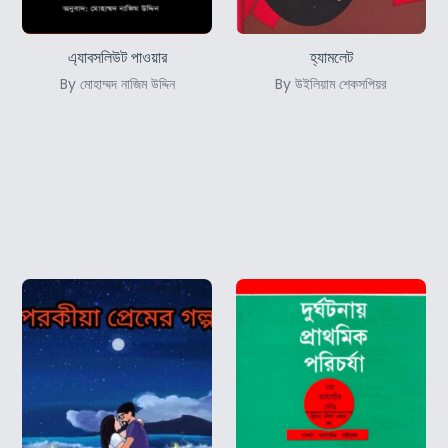
এ্যাবসলিউট পাওয়ার
হ্যামলেট
By মোহাম্মদ নাজিম উদ্দিন
By উইলিয়াম শেকসপিয়র