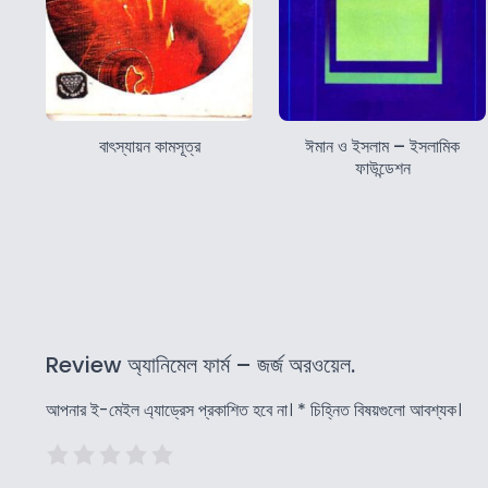
বাৎস্যায়ন কামসূত্র
ঈমান ও ইসলাম – ইসলামিক
ফাউন্ডেশন
Review অ্যানিমেল ফার্ম – জর্জ অরওয়েল.
আপনার ই-মেইল এ্যাড্রেস প্রকাশিত হবে না।
*
চিহ্নিত বিষয়গুলো আবশ্যক।