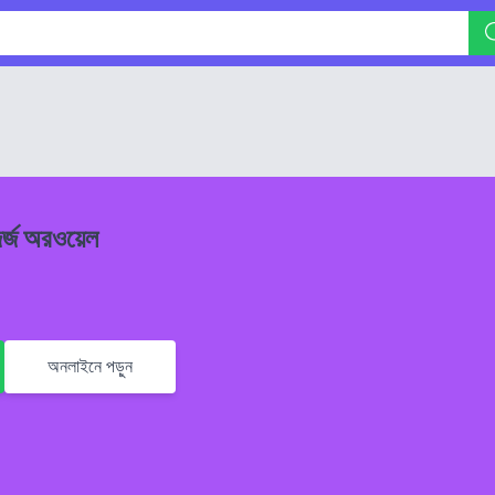
জর্জ অরওয়েল
অনলাইনে পড়ুন