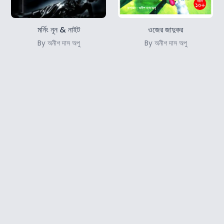
মর্নিং নূন & নাইট
ওজের জাদুকর
By অনীশ দাস অপু
By অনীশ দাস অপু