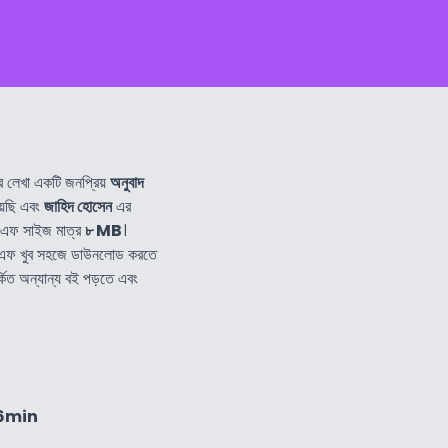
 লেখা একটি জনপ্রিয়
অনুবাদ
েছি এবং
জাহিদ হোসেন
এর
িএফ সাইজ মাত্র
৮ MB
।
িএফ খুব সহজে ডাউনলোড করতে
্কিত অন্যান্য বই পড়তে এবং
36min