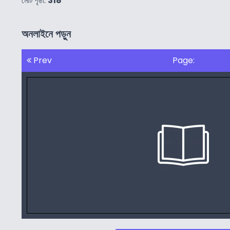
মোট পৃষ্ঠা:
318
অনলাইনে পড়ুন
Prev
Page: