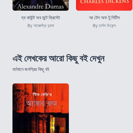
দ্য কাউন্ট অব মন্টে ক্রিস্টো
আ টেল অফ টু সিটিস
By আলেক্সঁদ্র দ্যুমা
By চার্লস ডিকেন্স
এই লেখকের আরো কিছু বই দেখুন
বর্তমানে জনপ্রিয় কিছু বই