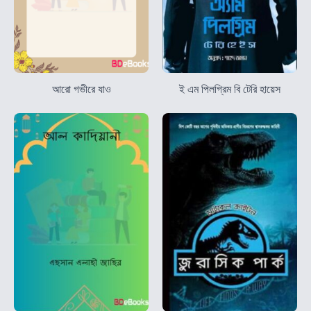
আরো গভীরে যাও
ই এম পিলগ্রিম বি টেরি হায়েস