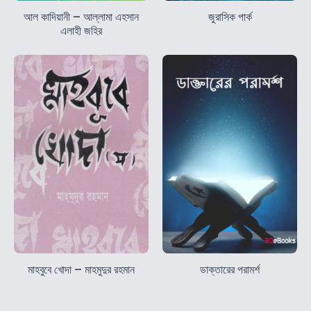
আল কাদিয়ানী – আল্লামা এহসান
জুরাসিক পার্ক
এলাহী জহির
মাহবুবে খোদা – মাহমুদুর রহমান
ডাক্তারের পরামর্শ