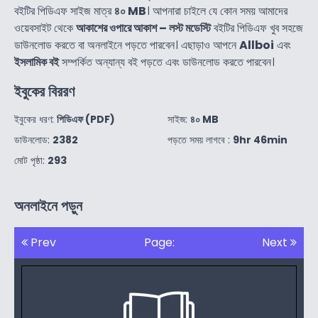
বইটির পিডিএফ সাইজ মাত্র
৪০ MB
। আপনারা চাইলে যে কোন সময় আমাদের
ওয়েবসাইট থেকে
আকাশের ওপারে আকাশ – লস্ট মডেস্টি
বইটির পিডিএফ খুব সহজে
ডাউনলোড করতে বা অনলাইনে পড়তে পারবেন। এছাড়াও আপনে
Allboi
এবং
ইসলামিক বই
সম্পর্কিত অন্যান্য বই পড়তে এবং ডাউনলোড করতে পারবেন।
ইবুকের বিররণ
ইবুকের ধরণ:
পিডিএফ (PDF)
সাইজ:
৪০ MB
ডাউনলোড:
2382
পড়তে সময় লাগবে :
9hr 46min
মোট পৃষ্ঠা:
293
অনলাইনে পড়ুন
Prev
Page:
Next