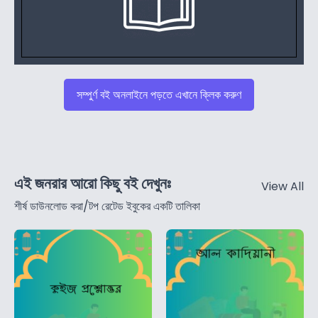
সম্পুর্ণ বই অনলাইনে পড়তে এখানে ক্লিক করুণ
এই জনরার আরো কিছু বই দেখুনঃ
View All
শীর্ষ ডাউনলোড করা/টপ রেটেড ইবুকের একটি তালিকা