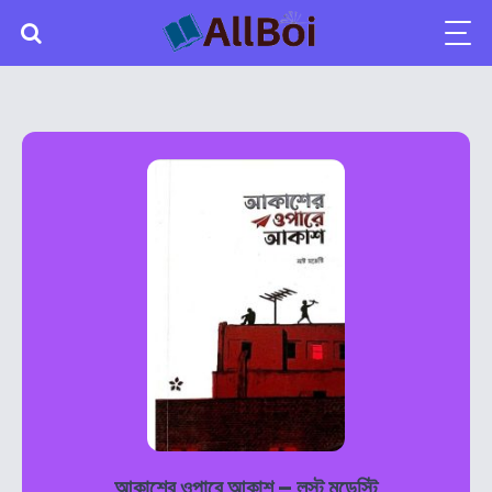
আকাশের ওপারে আকাশ – লস্ট মডেস্টি