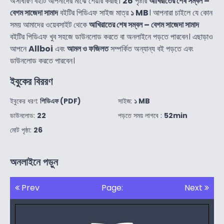
অসাধারণ বইটি আপনাদের মাঝে শেয়ার করছি।
26
পৃষ্টার
আখিরাতের শেষ সম্বল –
বেগম সাজেদা সামাদ
বইটির পিডিএফ সাইজ মাত্র
১ MB
। আপনারা চাইলে যে কোন
সময় আমাদের ওয়েবসাইট থেকে
আখিরাতের শেষ সম্বল – বেগম সাজেদা সামাদ
বইটির পিডিএফ খুব সহজে ডাউনলোড করতে বা অনলাইনে পড়তে পারবেন। এছাড়াও
আপনে
Allboi
এবং
আমল ও ফজিলত
সম্পর্কিত অন্যান্য বই পড়তে এবং
ডাউনলোড করতে পারবেন।
ইবুকের বিররণ
ইবুকের ধরণ:
পিডিএফ (PDF)
সাইজ:
১ MB
ডাউনলোড:
22
পড়তে সময় লাগবে :
52min
মোট পৃষ্ঠা:
26
অনলাইনে পড়ুন
Prev
Page:
Next