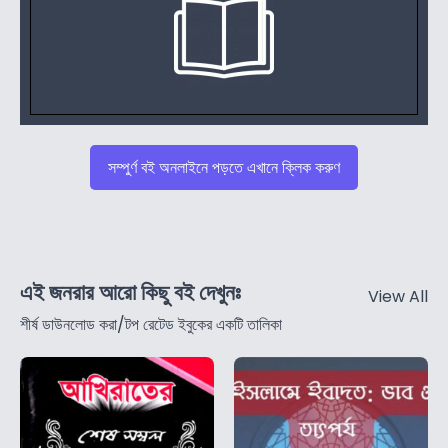
সম্পুর্ণ বই অনলাইনে পড়তে এখানে ক্লিক করুণ
এই জনরার আরো কিছু বই দেখুনঃ
View All
শীর্ষ ডাউনলোড করা/টপ রেটেড ইবুকের একটি তালিকা