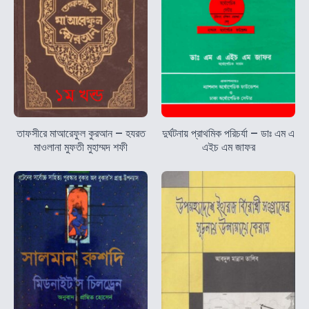
তাফসীরে মাআরেফুল কুরআন – হযরত
দুর্ঘটনায় প্রাথমিক পরিচর্যা – ডাঃ এম এ
মাওলানা মুফতী মুহাম্মদ শফী
এইচ এম জাফর