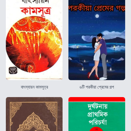
বাৎস্যায়ন কামসূত্র
৬টি পরকীয়া প্রেমের গল্প