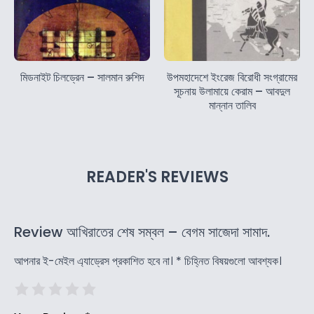
মিডনাইট চিলড্রেন – সালমান রুশিদ
উপমহাদেশে ইংরেজ বিরোধী সংগ্রামের
সূচনায় উলামায়ে কেরাম – আবদুল
মান্নান তালিব
READER'S REVIEWS
Review আখিরাতের শেষ সম্বল – বেগম সাজেদা সামাদ.
আপনার ই-মেইল এ্যাড্রেস প্রকাশিত হবে না।
*
চিহ্নিত বিষয়গুলো আবশ্যক।