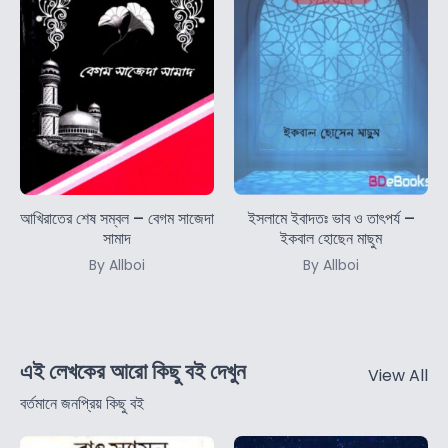
আখিরাতের শেষ সম্বল – বেগম সাজেদা
ইসলামে ইবাদতঃ ভাব ও তাৎপর্য –
সামাদ
ইকবাল হোছেন মাছুম
By Allboi
By Allboi
এই লেখকের আরো কিছু বই দেখুন
View All
বর্তমানে জনপ্রিয় কিছু বই