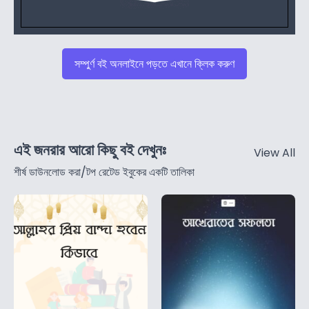
সম্পুর্ণ বই অনলাইনে পড়তে এখানে ক্লিক করুণ
এই জনরার আরো কিছু বই দেখুনঃ
View All
শীর্ষ ডাউনলোড করা/টপ রেটেড ইবুকের একটি তালিকা