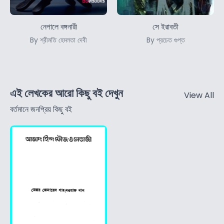
নেপালে বঙ্গনারী
সে ইরাবতী
By শ্রীমতি হেমলতা দেবী
By প্রচেত গুপ্ত
এই লেখকের আরো কিছু বই দেখুন
View All
বর্তমানে জনপ্রিয় কিছু বই