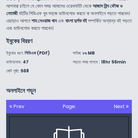
আপনারা চাইলে যে কোন সময় আমাদের ওয়েবসাইট থেকে
আজাদ হিন্দ ফৌজ ও
নেতাজী
বইটির পিডিএফ খুব সহজে ডাউনলোড করতে বা অনলাইনে পড়তে পারবেন।
এছাড়াও আপনে
শাহ নেওয়াজ খান
এবং
বাংলা দুর্লভ বই
সম্পর্কিত অন্যান্য বই পড়তে
এবং ডাউনলোড করতে পারবেন।
ইবুকের বিররণ
ইবুকের ধরণ:
পিডিএফ (PDF)
সাইজ:
৮৬ MB
ডাউনলোড:
47
পড়তে সময় লাগবে :
18hr 56min
মোট পৃষ্ঠা:
568
অনলাইনে পড়ুন
Prev
Page:
Next