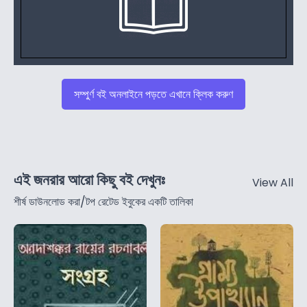
সম্পুর্ণ বই অনলাইনে পড়তে এখানে ক্লিক করুণ
এই জনরার আরো কিছু বই দেখুনঃ
View All
শীর্ষ ডাউনলোড করা/টপ রেটেড ইবুকের একটি তালিকা