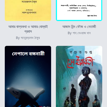
আমার বাল্যকথা ও আমার বোম্বাই
আজাদ হিন্দ ফৌজ ও নেতাজী
প্রবাস
By শাহ নেওয়াজ খান
By সত্যেন্দ্রনাথ ঠাকুর