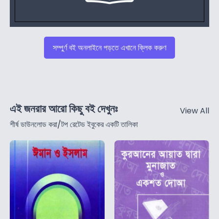
সম্পুর্ণ বই অনলাইনে পড়তে এখানে ক্লিক করুণ
এই জনরার আরো কিছু বই দেখুনঃ
View All
শীর্ষ ডাউনলোড করা/টপ রেটেড ইবুকের একটি তালিকা