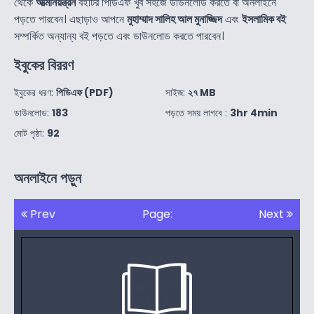
থেকে
আত্মনিয়ন্ত্রন
বইটির পিডিএফ খুব সহজে ডাউনলোড করতে বা অনলাইনে
পড়তে পারবেন। এছাড়াও আপনে
মুহাম্মাদ সালিহ আল মুনাজ্জিদ
এবং
ইসলামিক বই
সম্পর্কিত অন্যান্য বই পড়তে এবং ডাউনলোড করতে পারবেন।
ইবুকের বিররণ
ইবুকের ধরণ:
পিডিএফ (PDF)
সাইজ:
২৭ MB
ডাউনলোড:
183
পড়তে সময় লাগবে :
3hr 4min
মোট পৃষ্ঠা:
92
অনলাইনে পড়ুন
Prev
Page:
Next