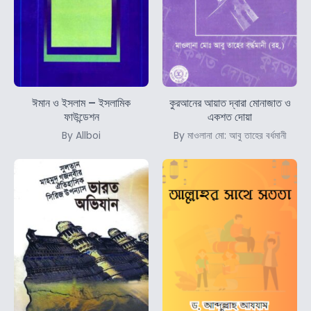
ঈমান ও ইসলাম – ইসলামিক
কুরআনের আয়াত দ্বারা মোনাজাত ও
ফাউন্ডেশন
একশত দোয়া
By Allboi
By মাওলানা মো: আবু তাহের বর্ধমানী