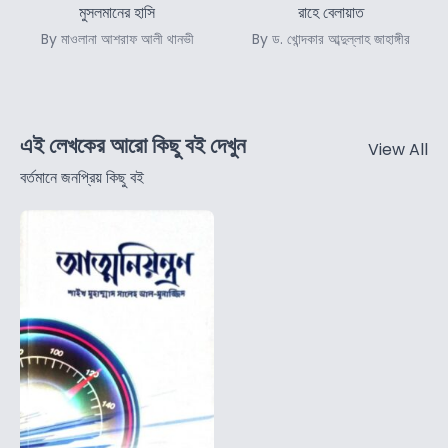
মুসলমানের হাসি
রাহে বেলায়াত
By মাওলানা আশরাফ আলী থানভী
By ড. খোন্দকার আব্দুল্লাহ জাহাঙ্গীর
এই লেখকের আরো কিছু বই দেখুন
View All
বর্তমানে জনপ্রিয় কিছু বই