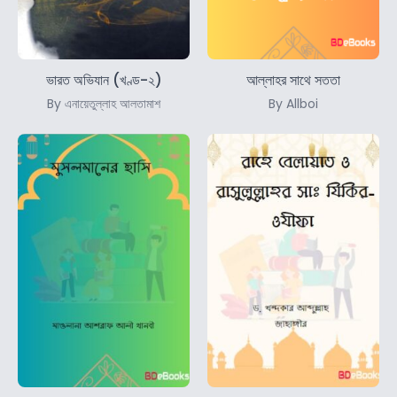
ভারত অভিযান (খণ্ড-২)
আল্লাহর সাথে সততা
By এনায়েতুল্লাহ আলতামাশ
By Allboi