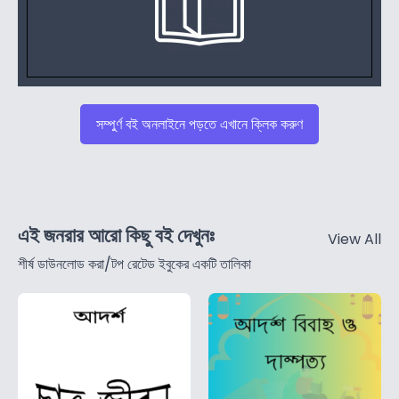
সম্পুর্ণ বই অনলাইনে পড়তে এখানে ক্লিক করুণ
এই জনরার আরো কিছু বই দেখুনঃ
View All
শীর্ষ ডাউনলোড করা/টপ রেটেড ইবুকের একটি তালিকা