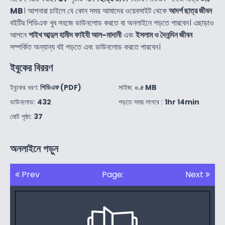
MB
। আপনারা চাইলে যে কোন সময় আমাদের ওয়েবসাইট থেকে
আদর্শ ছাত্র জীবন
বইটির পিডিএফ খুব সহজে ডাউনলোড করতে বা অনলাইনে পড়তে পারবেন। এছাড়াও
আপনে
শাইখ আব্দুল হামীদ ফাইযী আল-মাদানী
এবং
ইসলাম ও দৈনন্দিন জীবন
সম্পর্কিত অন্যান্য বই পড়তে এবং ডাউনলোড করতে পারবেন।
ইবুকের বিররণ
ইবুকের ধরণ:
পিডিএফ (PDF)
সাইজ:
০.৫ MB
ডাউনলোড:
432
পড়তে সময় লাগবে :
1hr 14min
মোট পৃষ্ঠা:
37
অনলাইনে পড়ুন
Prev
Page:
Next