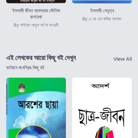
ইসলামী জীবন ব্যবস্থার মৌলিক
ইসলামী নেতৃত্ব
রূপরেখা
By এ কে এম নাজির আহমদ
By সাইয়েদ আবুল আ'লা মওদুদী
এই লেখকের আরো কিছু বই দেখুন
View All
বর্তমানে জনপ্রিয় কিছু বই