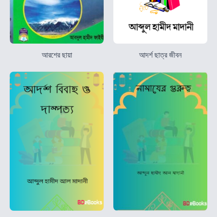
আরশের ছায়া
আদর্শ ছাত্র জীবন